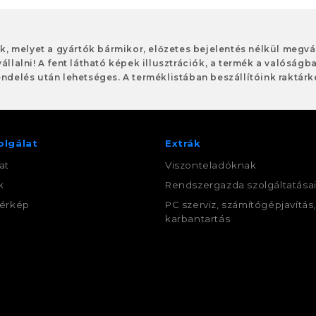
ok, melyet a gyártók bármikor, előzetes bejelentés nélkül meg
vállalni! A fent látható képek illusztrációk, a termék a valóságb
ndelés után lehetséges. A terméklistában beszállítóink raktárké
olgálat
Extrák
at
Viszonteladóknak
k
Rendszergazda szolgáltatása
érkép
PC szerviz, számítógépjavítás
karbantartás