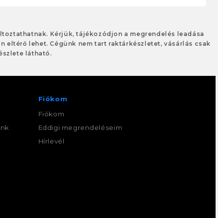
változtathatnak. Kérjük, tájékozódjon a megrendelés leadása
an eltérő lehet. Cégünk nem tart raktárkészletet, vásárlás csak
szlete látható.
Fiókom
Fiókom
ink
Eddigi megrendeléseim
,
Hírlevél