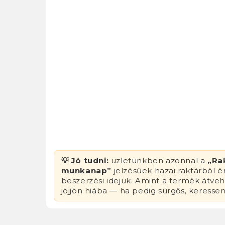
💡 Jó tudni:
üzletünkben azonnal a
„Ra
munkanap”
jelzésűek hazai raktárból 
beszerzési idejük. Amint a termék átvehe
jöjjön hiába — ha pedig sürgős, keresse