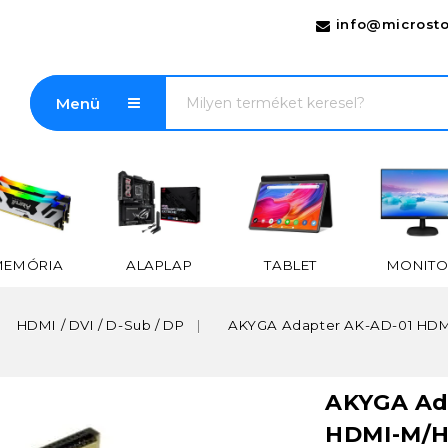
info@microsto
Menü
MEMÓRIA
ALAPLAP
TABLET
MONITO
HDMI / DVI / D-Sub / DP
AKYGA Adapter AK-AD-01 HDMI
AKYGA Ad
HDMI-M/H