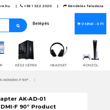
re.hu
|
+36 1 522 2020
|
Rendelés feladása
Belépés
0 tétel - 0 Ft
R
KÉSZ GÉPEK
HEADSET
KONZOL
-M/HDMI-F 90°...
apter AK-AD-01
DMI-F 90° Product