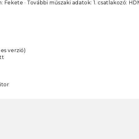
n: Fekete · További műszaki adatok: 1. csatlakozó: 
es verzió)
tt
itor