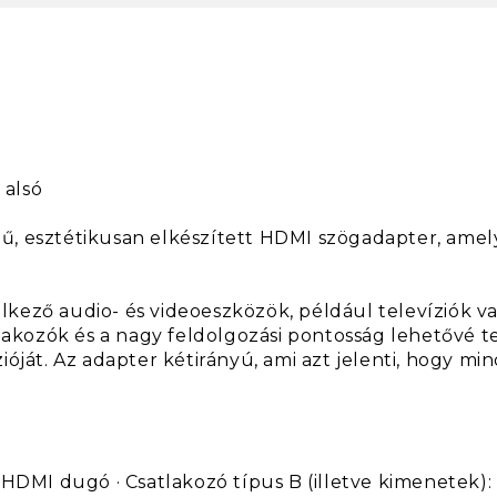
 alsó
, esztétikusan elkészített HDMI szögadapter, amely
kező audio- és videoeszközök, például televíziók 
tlakozók és a nagy feldolgozási pontosság lehetővé t
óját. Az adapter kétirányú, ami azt jelenti, hogy mi
HDMI dugó · Csatlakozó típus B (illetve kimenetek): H