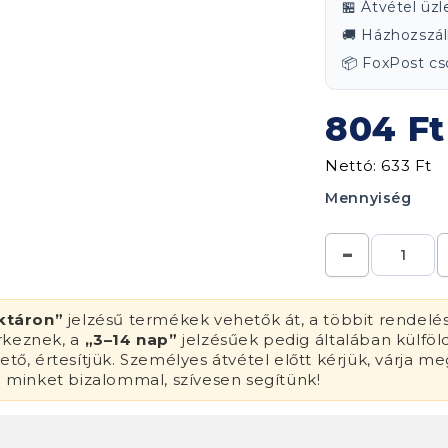
🏪 Átvétel üz
🚚 Házhozszáll
📦 FoxPost 
804 Ft
Nettó: 633 Ft
Mennyiség
ktáron”
jelzésű termékek vehetők át, a többit rendelé
érkeznek, a
„3–14 nap”
jelzésűek pedig általában külföl
tő, értesítjük. Személyes átvétel előtt kérjük, várja me
n minket bizalommal, szívesen segítünk!