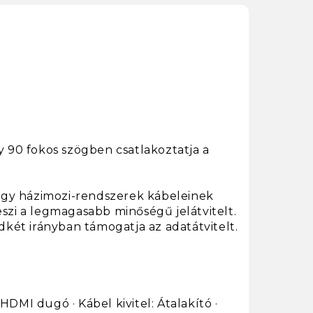
 90 fokos szögben csatlakoztatja a
vagy házimozi-rendszerek kábeleinek
eszi a legmagasabb minőségű jelátvitelt.
ndkét irányban támogatja az adatátvitelt.
DMI dugó · Kábel kivitel: Átalakító ·