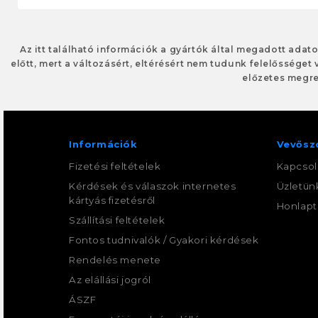
Az itt található információk a gyártók által megadott adat
előtt, mert a változásért, eltérésért nem tudunk felelősséget 
előzetes megre
Információk
Vevősz
Fizetési feltételek
Kapcsol
Kérdések és válaszok internetes
Üzletün
kártyás fizetésről
Honlapt
Szállítási feltételek
Fontos tudnivalók / Gyakori kérdések
Rendelés menete
Az elállási jogról
ÁSZF