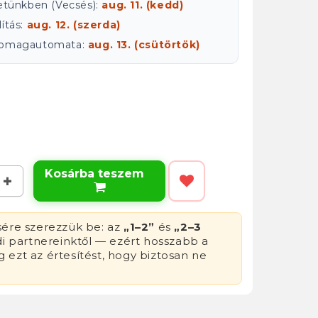
letünkben (Vecsés):
aug. 11. (kedd)
ítás:
aug. 12. (szerda)
csomagautomata:
aug. 13. (csütörtök)
Kosárba teszem

sére szerezzük be: az
„1–2”
és
„2–3
di partnereinktől — ezért hosszabb a
g ezt az értesítést, hogy biztosan ne