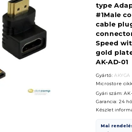
type Adap
#1Male co
cable pl
connector
Speed with
gold plat
AK-AD-01
Gyártó:
AKYGA
Microstore ci
Gyári szám: AK
Garancia: 24 h
Készlet inform
Mai rendelé