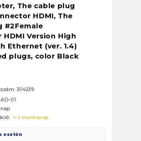
ter, The cable plug
nnector HDMI, The
ug #2Female
 HDMI Version High
 Ethernet (ver. 1.4)
ed plugs, color Black
kkszám:
304239
-AD-01
ónap
áció:
1-2 munkanap
s esetén