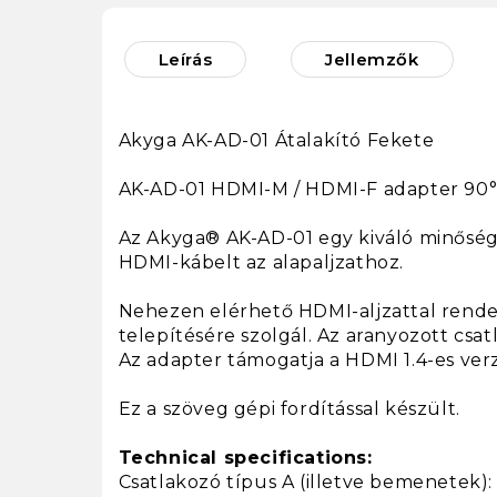
Leírás
Jellemzők
Akyga AK-AD-01 Átalakító Fekete
AK-AD-01 HDMI-M / HDMI-F adapter 90°
Az Akyga® AK-AD-01 egy kiváló minőségű
HDMI-kábelt az alapaljzathoz.
Nehezen elérhető HDMI-aljzattal rendel
telepítésére szolgál. Az aranyozott csa
Az adapter támogatja a HDMI 1.4-es verzi
Ez a szöveg gépi fordítással készült.
Technical specifications:
Csatlakozó típus A (illetve bemenetek): 