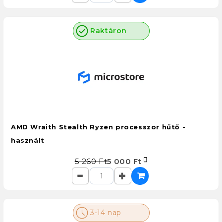
Raktáron
AMD Wraith Stealth Ryzen processzor hűtő -
használt
5 260 Ft
5 000 Ft
3-14 nap