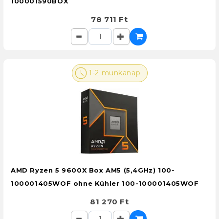
100001590BOX
78 711 Ft
1-2 munkanap
AMD Ryzen 5 9600X Box AM5 (5,4GHz) 100-
100001405WOF ohne Kühler 100-100001405WOF
81 270 Ft