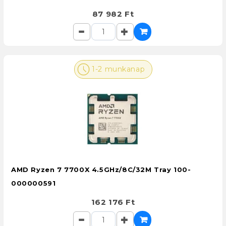
87 982 Ft
1-2 munkanap
AMD Ryzen 7 7700X 4.5GHz/8C/32M Tray 100-
000000591
162 176 Ft