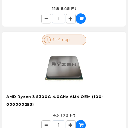
118 845 Ft
3-14 nap
AMD Ryzen 3 5300G 4.0GHz AM4 OEM (100-
000000253)
43 172 Ft