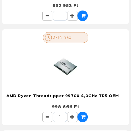
652 953 Ft
3-14 nap
AMD Ryzen Threadripper 9970X 4,0GHz TR5 OEM
998 666 Ft