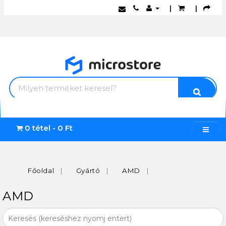
|
|
0 tétel - 0 Ft
Főoldal
Gyártó
AMD
AMD