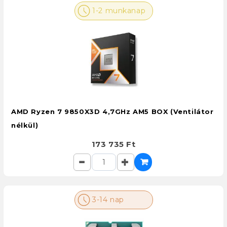
1-2 munkanap
AMD Ryzen 7 9850X3D 4,7GHz AM5 BOX (Ventilátor
nélkül)
173 735 Ft
3-14 nap