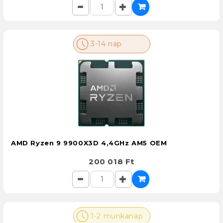
3-14 nap
AMD Ryzen 9 9900X3D 4,4GHz AM5 OEM
200 018 Ft
1-2 munkanap