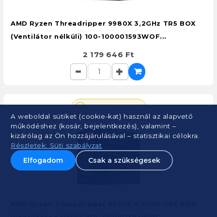
AMD Ryzen Threadripper 9980X 3,2GHz TR5 BOX
(Ventilátor nélküli) 100-100001593WOF...
2 179 646 Ft
1-2 munkanap
A weboldal sütiket (cookie-kat) használ az alapvető
működéshez (kosár, bejelentkezés), valamint –
kizárólag az Ön hozzájárulásával – statisztikai célokra.
Részletek: Süti szabályzat
Elfogadom
Csak a szükségesek
AMD Ryzen Threadripper 9970X 4,0GHz TR5 BOX