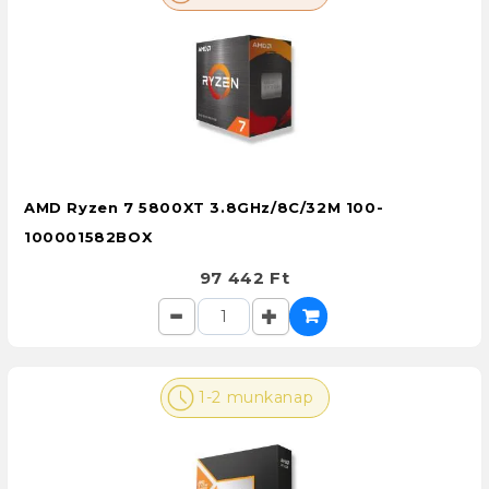
AMD Ryzen 7 5800XT 3.8GHz/8C/32M 100-
100001582BOX
97 442 Ft
1-2 munkanap