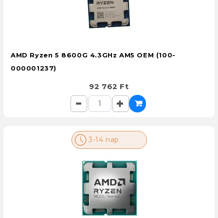
AMD Ryzen 5 8600G 4.3GHz AM5 OEM (100-
000001237)
92 762 Ft
3-14 nap