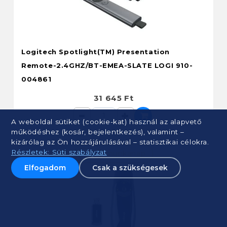
Logitech Spotlight(TM) Presentation
Remote-2.4GHZ/BT-EMEA-SLATE LOGI 910-
004861
31 645 Ft
A weboldal sütiket (cookie-kat) használ az alapvető
működéshez (kosár, bejelentkezés), valamint –
kizárólag az Ön hozzájárulásával – statisztikai célokra.
Részletek: Süti szabályzat
1-2 munkanap
Elfogadom
Csak a szükségesek