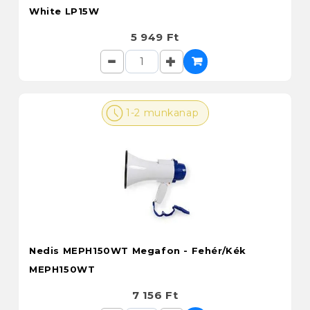
White LP15W
5 949 Ft
1-2 munkanap
Nedis MEPH150WT Megafon - Fehér/Kék
MEPH150WT
7 156 Ft