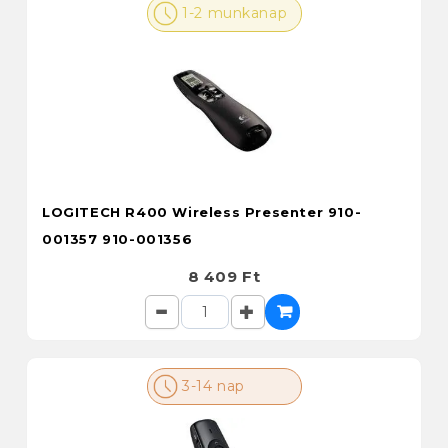
1-2 munkanap
LOGITECH R400 Wireless Presenter 910-
001357 910-001356
8 409 Ft
3-14 nap