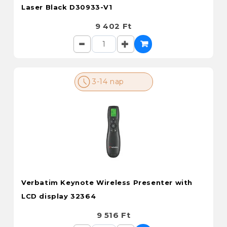
Laser Black D30933-V1
9 402 Ft
3-14 nap
Verbatim Keynote Wireless Presenter with
LCD display 32364
9 516 Ft