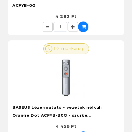
ACFYB-0G
4 282 Ft
1-2 munkanap
BASEUS Lézermutató - vezeték nélküli
Orange Dot ACFYB-B0G - szürke...
4 459 Ft