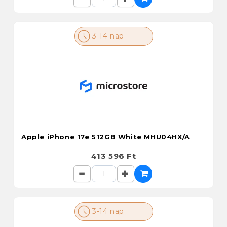
3-14 nap
Apple iPhone 17e 512GB White MHU04HX/A
413 596 Ft
3-14 nap