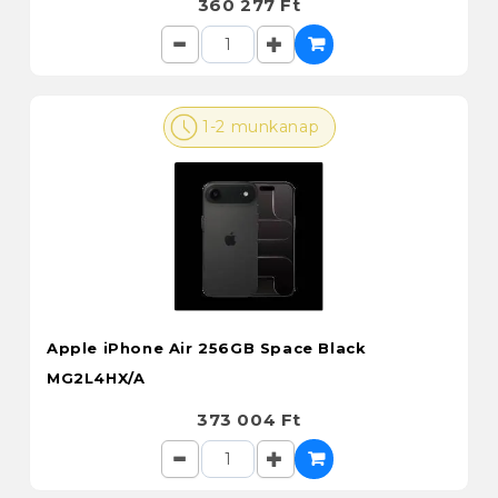
360 277 Ft
1-2 munkanap
Apple iPhone Air 256GB Space Black
MG2L4HX/A
373 004 Ft