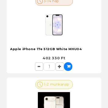
3-14 nap
Apple iPhone 17e 512GB White MHU04
402 330 Ft
1-2 munkanap