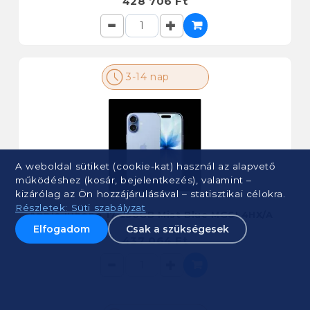
428 706 Ft
3-14 nap
A weboldal sütiket (cookie-kat) használ az alapvető
működéshez (kosár, bejelentkezés), valamint –
kizárólag az Ön hozzájárulásával – statisztikai célokra.
Részletek: Süti szabályzat
Apple iPhone 17 256GB Mist Blue MG6L4HX/A
Elfogadom
Csak a szükségesek
437 064 Ft