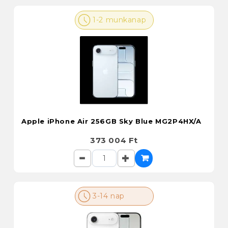
1-2 munkanap
Apple iPhone Air 256GB Sky Blue MG2P4HX/A
373 004 Ft
3-14 nap