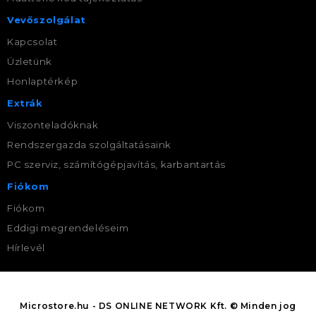
Vevőszolgálat
Kapcsolat
Üzletünk
Honlaptérkép
Extrák
Viszonteladóknak
Rendszergazda szolgáltatásaink
PC szerviz, számítógépjavítás, karbantartás
Fiókom
Fiókom
Eddigi megrendeléseim
Hírlevél
Microstore.hu - DS ONLINE NETWORK Kft. © Minden jog