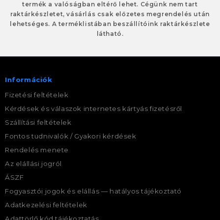
termék a valóságban eltérő lehet. Cégünk nem tart
raktárkészletet, vásárlás csak előzetes megrendelés után
lehetséges. A terméklistában beszállítóink raktárkészlete
látható.
Információk
Fizetési feltételek
Kérdések és válaszok internetes kártyás fizetésről
Szállítási feltételek
Fontos tudnivalók / Gyakori kérdések
Rendelés menete
Az elállási jogról
ÁSZF
Fogyasztói jogok és elállás — hatályos tájékoztató
Adatkezelési feltételek
Adattörlő kód tájékoztatás