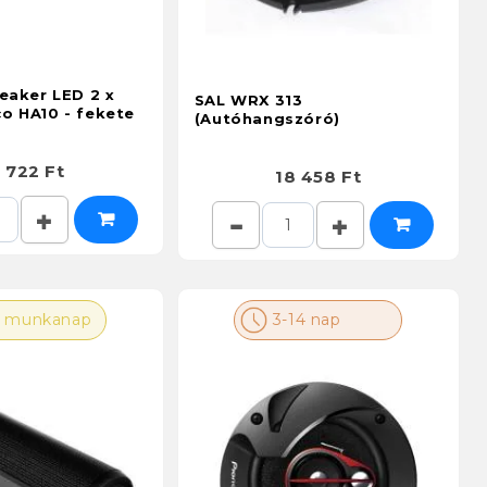
eaker LED 2 x
SAL WRX 313
o HA10 - fekete
(Autóhangszóró)
 722 Ft
18 458 Ft
2 munkanap
3-14 nap