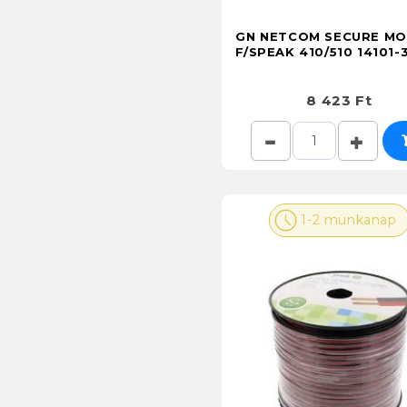
GN NETCOM SECURE M
F/SPEAK 410/510 14101-
8 423 Ft
1-2 munkanap