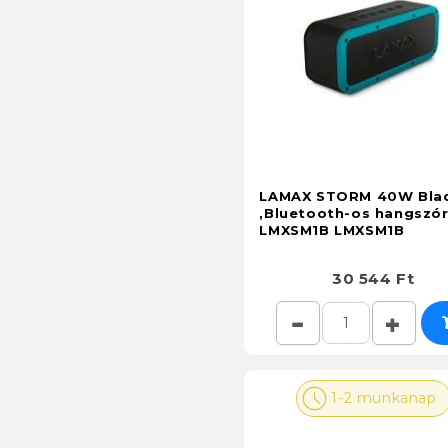
LAMAX STORM 40W Bla
,Bluetooth-os hangszó
LMXSM1B LMXSM1B
30 544 Ft
1-2 munkanap