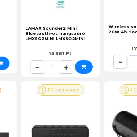
Wireless sp
LAMAX Sounder2 Mini
20W 4h Hoc
Bluetooth-os hangszóró
LMXSO2MINI LMXSO2MINI
17
15 561 Ft
1-2 munkanap
1-