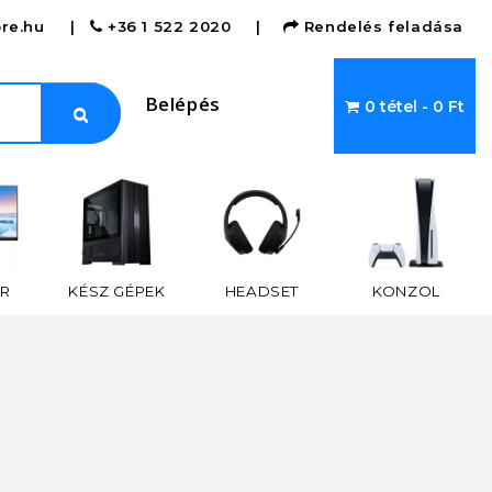
re.hu
|
+36 1 522 2020
|
Rendelés feladása
Belépés
0 tétel - 0 Ft
R
KÉSZ GÉPEK
HEADSET
KONZOL