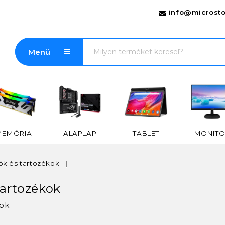
info@microsto
Menü
MEMÓRIA
ALAPLAP
TABLET
MONITO
k és tartozékok
tartozékok
kok