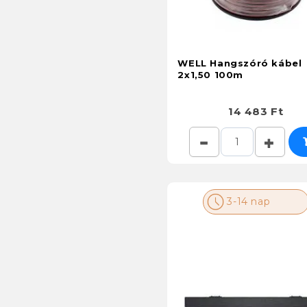
WELL Hangszóró kábel
2x1,50 100m
14 483 Ft
3-14 nap