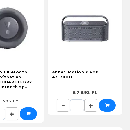
 5 Bluetooth
Anker, Motion X 600
vízhatlan
A3130011
JBLCHARGE5GRY,
uetooth sp...
87 893 Ft
 383 Ft