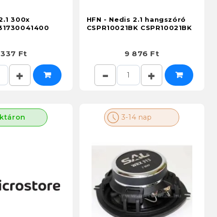
2.1 300x
HFN - Nedis 2.1 hangszóró
31730041400
CSPR10021BK CSPR10021BK
 337 Ft
9 876 Ft
ktáron
3-14 nap