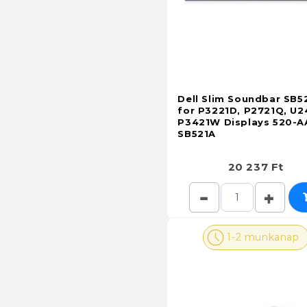
Dell Slim Soundbar SB5
for P3221D, P2721Q, U2
P3421W Displays 520-A
SB521A
20 237 Ft
1-2 munkanap