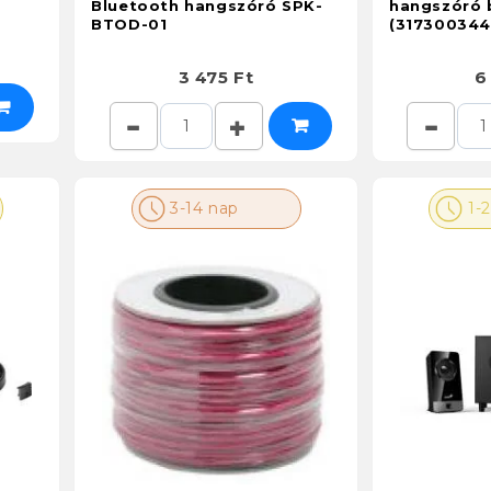
Bluetooth hangszóró SPK-
hangszóró 
BTOD-01
(317300344
3 475 Ft
6
3-14 nap
1-