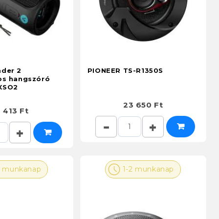
der 2
PIONEER TS-R1350S
os hangszóró
XSO2
23 650 Ft
 413 Ft
2 munkanap
1-2 munkanap