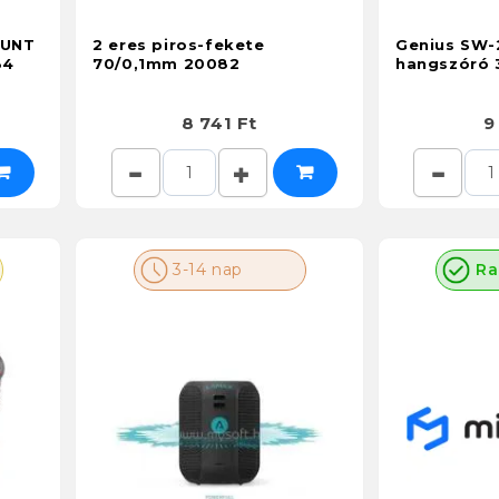
OUNT
2 eres piros-fekete
Genius SW-
34
70/0,1mm 20082
hangszóró 
8 741 Ft
9
3-14 nap
Ra