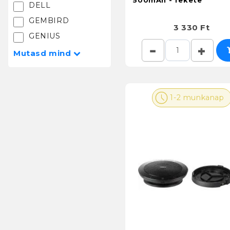
500mAh - fekete
DELL
GEMBIRD
3 330 Ft
GENIUS
Mutasd mind

1-2 munkanap