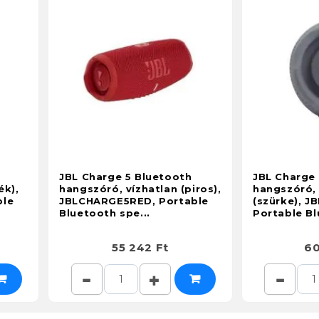
JBL Charge 5 Bluetooth
JBL Charge
ék),
hangszóró, vízhatlan (piros),
hangszóró, 
ble
JBLCHARGE5RED, Portable
(szürke), 
Bluetooth spe...
Portable Bl
55 242 Ft
60