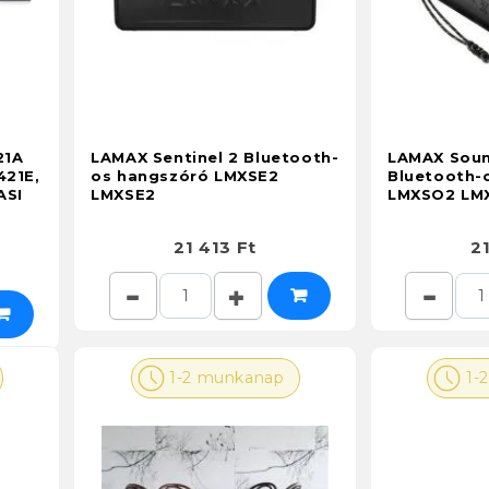
21A
LAMAX Sentinel 2 Bluetooth-
LAMAX Soun
421E,
os hangszóró LMXSE2
Bluetooth-
ASI
LMXSE2
LMXSO2 LM
21 413 Ft
21
1-2 munkanap
1-