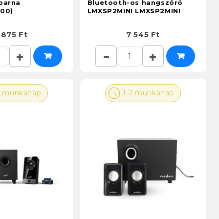
barna
Bluetooth-os hangszóró
00)
LMXSP2MINI LMXSP2MINI
 875 Ft
7 545 Ft
2 munkanap
1-2 munkanap