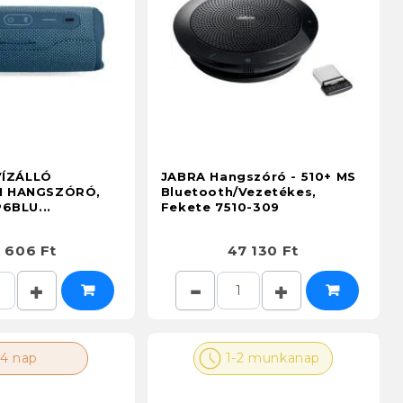
VÍZÁLLÓ
JABRA Hangszóró - 510+ MS
 HANGSZÓRÓ,
Bluetooth/Vezetékes,
6BLU...
Fekete 7510-309
 606 Ft
47 130 Ft
4 nap
1-2 munkanap