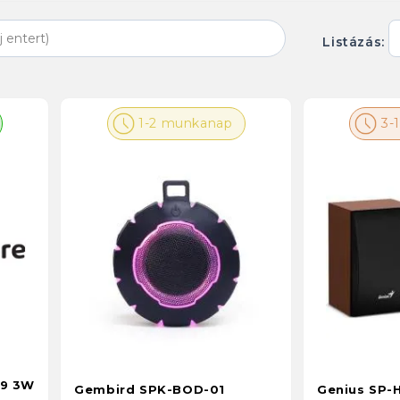
Listázás:
1-2 munkanap
3-1
49 3W
Gembird SPK-BOD-01
Genius SP-