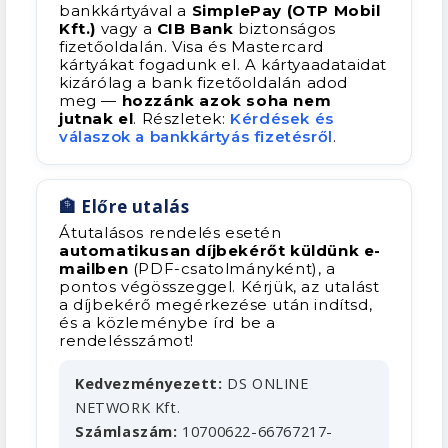
bankkártyával a
SimplePay (OTP Mobil
Kft.)
vagy a
CIB Bank
biztonságos
fizetőoldalán. Visa és Mastercard
kártyákat fogadunk el. A kártyaadataidat
kizárólag a bank fizetőoldalán adod
meg —
hozzánk azok soha nem
jutnak el
. Részletek:
Kérdések és
válaszok a bankkártyás fizetésről
.
🏦 Előre utalás
Átutalásos rendelés esetén
automatikusan díjbekérőt küldünk e-
mailben
(PDF-csatolmányként), a
pontos végösszeggel. Kérjük, az utalást
a díjbekérő megérkezése után indítsd,
és a közleménybe írd be a
rendelésszámot!
Kedvezményezett:
DS ONLINE
NETWORK Kft.
Számlaszám:
10700622-66767217-