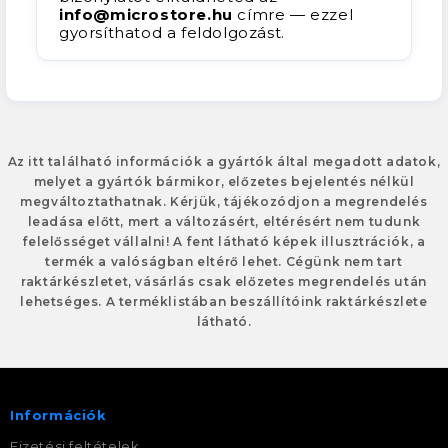
info@microstore.hu
címre — ezzel
gyorsíthatod a feldolgozást.
Az itt található információk a gyártók által megadott adatok,
melyet a gyártók bármikor, előzetes bejelentés nélkül
megváltoztathatnak. Kérjük, tájékozódjon a megrendelés
leadása előtt, mert a változásért, eltérésért nem tudunk
felelősséget vállalni! A fent látható képek illusztrációk, a
termék a valóságban eltérő lehet. Cégünk nem tart
raktárkészletet, vásárlás csak előzetes megrendelés után
lehetséges. A terméklistában beszállítóink raktárkészlete
látható.
Információk
Fizetési feltételek