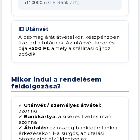
51100005
(CIB Bank Zrt.)
💵 Utánvét
A csomag árát átvételkor, készpénzben
fizeted a futárnak. Az utánvét kezelési
díja
+500 Ft
, amely a szállítási díjhoz
adódik.
Mikor indul a rendelésem
feldolgozása?
✓
Utánvét / személyes átvétel:
azonnal.
✓
Bankkártya:
a sikeres fizetés után
azonnal.
✓
Átutalás:
az összeg bankszámlánkra
érkezésekor. Ha sürgős, az utalási
bizonylatot elküldheted az