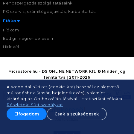
Rendszergazda szolgáltatásaink
PC szerviz, számítógépjavítás, karbantartás
Fiókom
Fiókom
Eddigi megrendeléseim
Hírlevél
Microstore.hu - DS ONLINE NETWORK Kft. © Minden jog
fenntartva | 2011-2026
A weboldal sütiket (cookie-kat) használ az alapvető
működéshez (kosár, bejelentkezés), valamint –
kizárólag az Ön hozzájárulásával – statisztikai célokra.
Részletek: Süti szabályzat
Elfogadom
Csak a szükségesek
Árukereső.hu