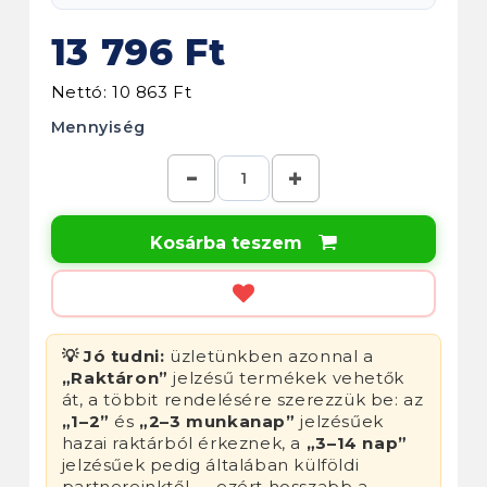
13 796 Ft
Nettó: 10 863 Ft
Mennyiség
Kosárba teszem

💡 Jó tudni:
üzletünkben azonnal a
„Raktáron”
jelzésű termékek vehetők
át, a többit rendelésére szerezzük be: az
„1–2”
és
„2–3 munkanap”
jelzésűek
hazai raktárból érkeznek, a
„3–14 nap”
jelzésűek pedig általában külföldi
partnereinktől — ezért hosszabb a