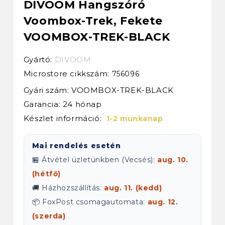
DIVOOM Hangszóró
Voombox-Trek, Fekete
VOOMBOX-TREK-BLACK
Gyártó:
DIVOOM
Microstore cikkszám:
756096
Gyári szám: VOOMBOX-TREK-BLACK
Garancia: 24 hónap
Készlet információ:
1-2 munkanap
Mai rendelés esetén
🏪 Átvétel üzletünkben (Vecsés):
aug. 10.
(hétfő)
🚚 Házhozszállítás:
aug. 11. (kedd)
📦 FoxPost csomagautomata:
aug. 12.
(szerda)