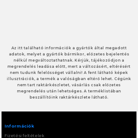
Az itt található információk a gyártók által megadott
adatok, melyet a gyártók bármikor, előzetes bejelentés
nélkül megváltoztathatnak. Kérjük, tájékozódjon a
megrendelés leadása előtt, mert a változásért, eltérésért
nem tudunk felelősséget vállalni! A fent látható képek
illusztrációk, a termék a valóságban eltérő lehet. Cégünk
nem tart raktárkészletet, vásárlás csak előzetes
megrendelés után lehetséges. A terméklistában
beszállítóink raktárkészlete látható.
Információk
Fizetési feltételek