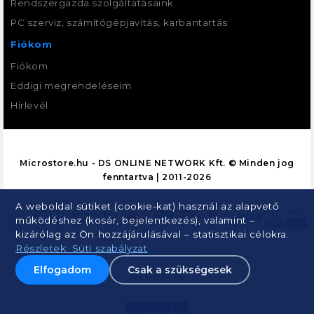
Rendszergazda szolgáltatásaink
PC szerviz, számítógépjavítás, karbantartás
Fiókom
Fiókom
Eddigi megrendeléseim
Hírlevél
Microstore.hu - DS ONLINE NETWORK Kft. © Minden jog
fenntartva | 2011-2026
A weboldal sütiket (cookie-kat) használ az alapvető
működéshez (kosár, bejelentkezés), valamint –
kizárólag az Ön hozzájárulásával – statisztikai célokra.
Részletek: Süti szabályzat
Elfogadom
Csak a szükségesek
Árukereső.hu