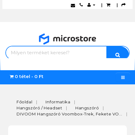
|
|
0 tétel - 0 Ft
Főoldal
Informatika
Hangszóró / Headset
Hangszóró
DIVOOM Hangszóró Voombox-Trek, Fekete VO...