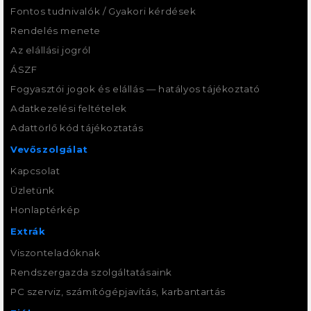
Fontos tudnivalók / Gyakori kérdések
Rendelés menete
Az elállási jogról
ÁSZF
Fogyasztói jogok és elállás — hatályos tájékoztató
Adatkezelési feltételek
Adattörlő kód tájékoztatás
Vevőszolgálat
Kapcsolat
Üzletünk
Honlaptérkép
Extrák
Viszonteladóknak
Rendszergazda szolgáltatásaink
PC szerviz, számítógépjavítás, karbantartás