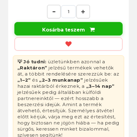
Kosárba teszem

💡 Jó tudni:
üzletünkben azonnal a
„Raktáron”
jelzésű termékek vehetők
át, a többit rendelésére szerezzük be: az
„1–2”
és
„2–3 munkanap”
jelzésűek
hazai raktárból érkeznek, a
„3–14 nap”
jelzésűek pedig általában külföldi
partnereinktől — ezért hosszabb a
beszerzési idejük. Amint a termék
átvehető, értesítjük. Személyes átvétel
előtt kérjük, várja meg ezt az értesítést,
hogy biztosan ne jöjjön hiába — ha pedig
sürgős, keressen minket bizalommal,
szívesen segítünk!