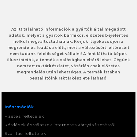
Az itt található információk a gyártók által megadott
adatok, melyet a gyártók bármikor, előzetes bejelentés
nélkül megváltoztathatnak. Kérjük, tájékozódjon a
megrendelés leadása előtt, mert a változásért, eltérésért
nem tudunk felelősséget vállalni! A fent látható képek
illusztrációk, a termék a valóságban eltérő lehet. Cégünk
nem tart raktárkészletet, vásárlás csak előzetes
megrendelés után lehetséges. A terméklistában
beszállítóink raktárkészlete látható.
Információk
Fizetési feltételek
Kérdések és válaszok internetes kártyás fizetésről
Szállítási feltételek