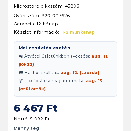
Microstore cikkszám:
43806
Gyári szám: 920-003626
Garancia: 12 hónap
Készlet információ:
1-2 munkanap
Mai rendelés esetén
🏪 Átvétel üzletünkben (Vecsés):
aug. 11.
(kedd)
🚚 Házhozszállítás:
aug. 12. (szerda)
📦 FoxPost csomagautomata:
aug. 13.
(csütörtök)
6 467 Ft
Nettó: 5 092 Ft
Mennyiség