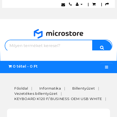
|
|
0 tétel - 0 Ft
Főoldal
Informatika
Billentyűzet
Vezetékes billentyűzet
KEYBOARD K120 F/ BUSINESS OEM USB WHITE