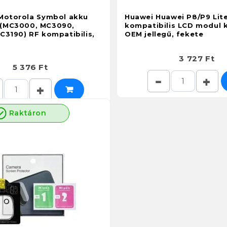
Motorola Symbol akku
Huawei Huawei P8/P9 Lite
(MC3000, MC3090,
kompatibilis LCD modul k
C3190) RF kompatibilis,
OEM jellegű, fekete
3 727 Ft
5 376 Ft
Raktáron