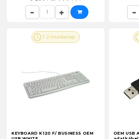
1-2 munkanap
KEYBOARD K120 F/ BUSINESS OEM
OEM USB A
USB WHITE
adatkábe