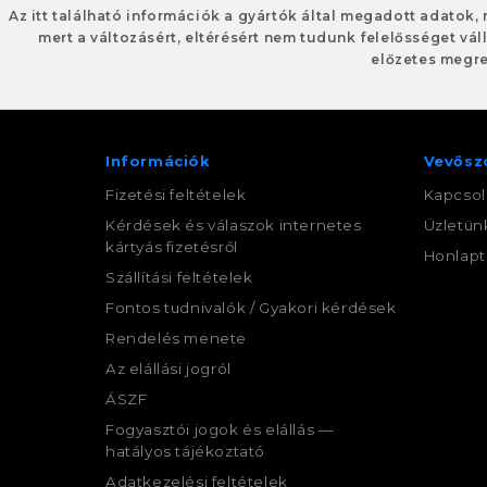
Az itt található információk a gyártók által megadott adatok,
mert a változásért, eltérésért nem tudunk felelősséget váll
előzetes megre
Információk
Vevősz
Fizetési feltételek
Kapcsol
Kérdések és válaszok internetes
Üzletün
kártyás fizetésről
Honlapt
Szállítási feltételek
Fontos tudnivalók / Gyakori kérdések
Rendelés menete
Az elállási jogról
ÁSZF
Fogyasztói jogok és elállás —
hatályos tájékoztató
Adatkezelési feltételek