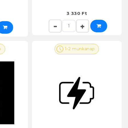
3 330 Ft
p
1-2 munkanap