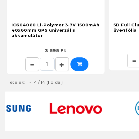
IC604060 Li-Polymer 3.7V 1500mAh
5D Full G
40x60mm GPS univerzális
üvegfólia 
akkumulátor
3 595 Ft
Tételek: 1 - 14 / 14 (1 oldal)