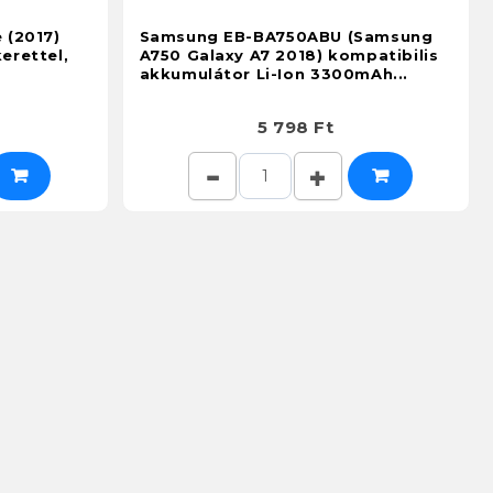
 (2017)
Samsung EB-BA750ABU (Samsung
erettel,
A750 Galaxy A7 2018) kompatibilis
akkumulátor Li-Ion 3300mAh...
5 798 Ft