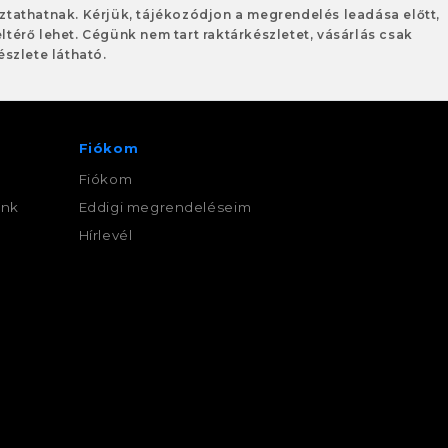
oztathatnak. Kérjük, tájékozódjon a megrendelés leadása előtt,
eltérő lehet. Cégünk nem tart raktárkészletet, vásárlás csak
szlete látható.
Fiókom
Fiókom
ink
Eddigi megrendeléseim
,
Hírlevél