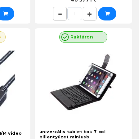
p
Raktáron
univerzális tablet tok 7 col
M/M video
billentyűzet miniusb