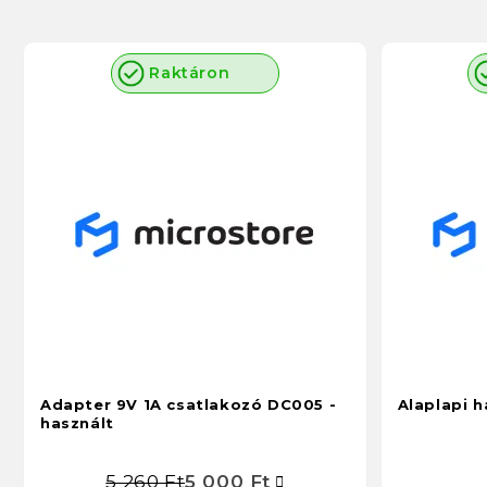
Raktáron
Adapter 9V 1A csatlakozó DC005 -
Alaplapi 
használt
5 260 Ft
5 000 Ft