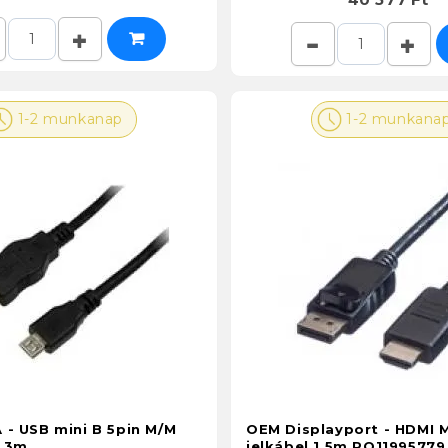
1-2 munkanap
1-2 munkana
 - USB mini B 5pin M/M
OEM Displayport - HDMI 
l 3m
jelkábel 1.5m RO11995779