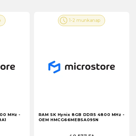
p
1-2 munkanap
00 MHz -
RAM SK Hynix 8GB DDR5 4800 MHz -
BA1
OEM HMCG66MEBSA095N
40 577 Ft