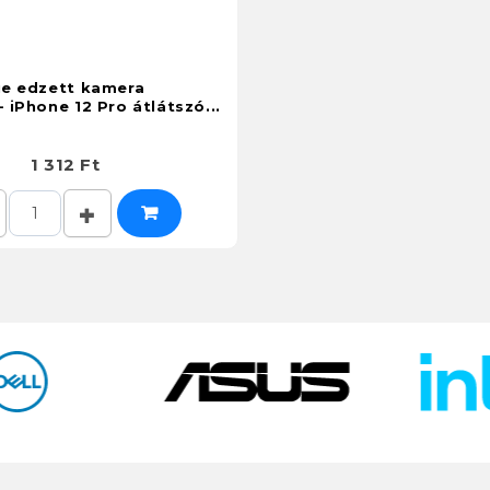
lue edzett kamera
- iPhone 12 Pro átlátszó...
1 312 Ft