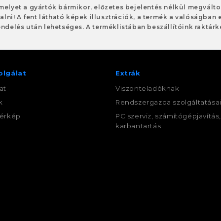
 melyet a gyártók bármikor, előzetes bejelentés nélkül megvált
alni! A fent látható képek illusztrációk, a termék a valóságban 
ndelés után lehetséges. A terméklistában beszállítóink raktárké
olgálat
Extrák
at
Viszonteladóknak
k
Rendszergazda szolgáltatása
érkép
PC szerviz, számítógépjavítás
karbantartás