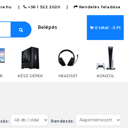
re.hu
|
+36 1 522 2020
|
Rendelés feladása
Belépés
0 tétel - 0 Ft
R
KÉSZ GÉPEK
HEADSET
KONZOL
ázás:
Rendezés: