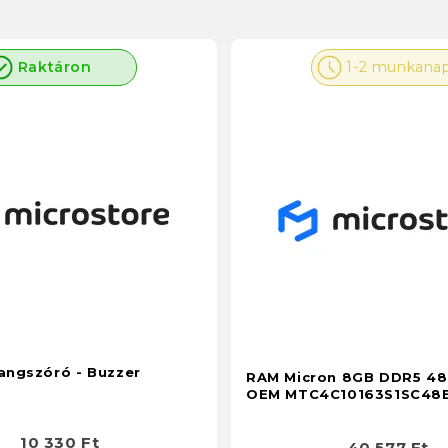
Raktáron
1-2 munkana
hangszóró - Buzzer
RAM Micron 8GB DDR5 48
OEM MTC4C10163S1SC48
10 330 Ft
40 577 Ft