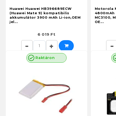
Huawei Huawei HB396689ECW
Motorola 
(Huawei Mate 9) kompatibilis
4800mAh 
akkumulátor 3900 mAh Li-ion,OEM
MC3100, M
jel...
OE...
6 019 Ft
Raktáron