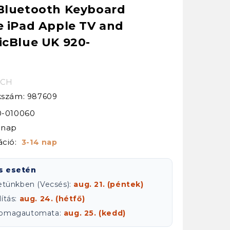
Bluetooth Keyboard
e iPad Apple TV and
icBlue UK 920-
ECH
kkszám:
987609
0-010060
ónap
áció:
3-14 nap
s esetén
letünkben (Vecsés):
aug. 21. (péntek)
ítás:
aug. 24. (hétfő)
csomagautomata:
aug. 25. (kedd)