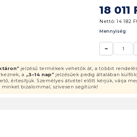
18 011 
Nettó: 14 182 F
Mennyiség
ktáron”
jelzésű termékek vehetők át, a többit rendelé
érkeznek, a
„3–14 nap”
jelzésűek pedig általában külföl
tő, értesítjük. Személyes átvétel előtt kérjük, várja me
n minket bizalommal, szívesen segítünk!