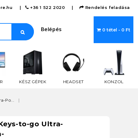
re.hu
|
+36 1 522 2020
|
Rendelés feladása
Belépés
0 tétel - 0 Ft
R
KÉSZ GÉPEK
HEADSET
KONZOL
a-Po...
Keys-to-go Ultra-
a-