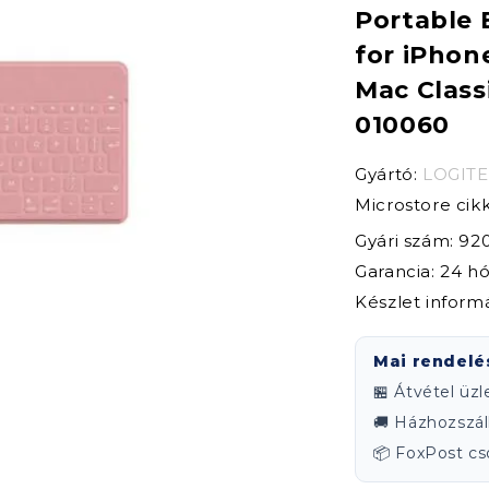
Portable 
for iPhon
Mac Class
010060
Gyártó:
LOGIT
Microstore ci
Gyári szám: 92
Garancia: 24 h
Készlet inform
Mai rendelé
🏪 Átvétel üz
🚚 Házhozszáll
📦 FoxPost 