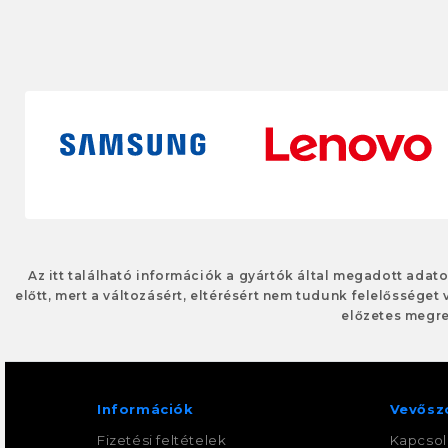
Az itt található információk a gyártók által megadott adat
előtt, mert a változásért, eltérésért nem tudunk felelősséget 
előzetes megre
Információk
Vevősz
Fizetési feltételek
Kapcsol