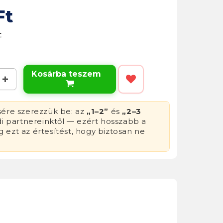
Ft
t
Kosárba teszem

sére szerezzük be: az
„1–2”
és
„2–3
di partnereinktől — ezért hosszabb a
g ezt az értesítést, hogy biztosan ne