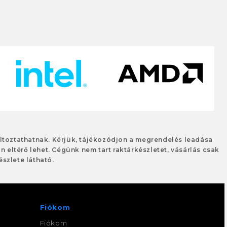
változtathatnak. Kérjük, tájékozódjon a megrendelés leadása
an eltérő lehet. Cégünk nem tart raktárkészletet, vásárlás csak
szlete látható.
Fiókom
Fiókom