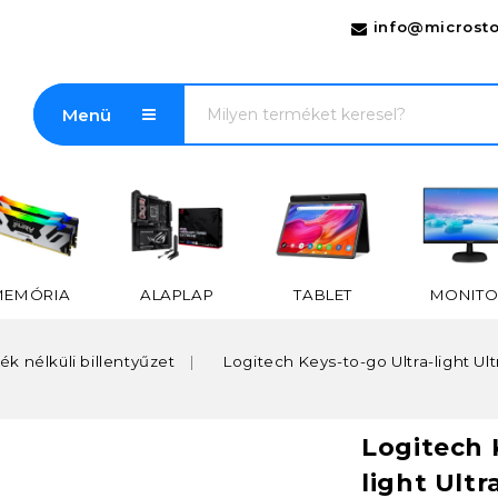
info@microsto
Menü
MEMÓRIA
ALAPLAP
TABLET
MONITO
ék nélküli billentyűzet
Logitech Keys-to-go Ultra-light Ultr
Logitech 
light Ultr