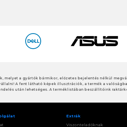
ok, melyet a gyártók bármikor, előzetes bejelentés nélkül meg
vállalni! A fent látható képek illusztrációk, a termék a valóságb
ndelés után lehetséges. A terméklistában beszállítóink raktárké
olgálat
Extrák
at
Viszonteladóknak