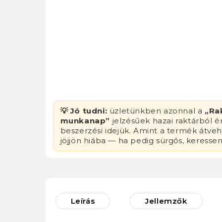
💡 Jó tudni:
üzletünkben azonnal a
„Ra
munkanap”
jelzésűek hazai raktárból 
beszerzési idejük. Amint a termék átvehe
jöjjön hiába — ha pedig sürgős, keresse
Leírás
Jellemzők