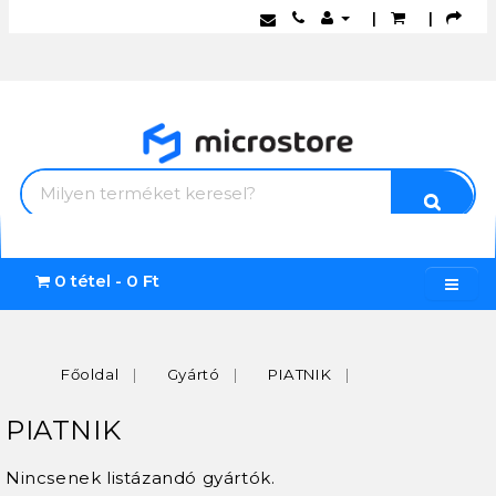
|
|
0 tétel - 0 Ft
Főoldal
Gyártó
PIATNIK
PIATNIK
Nincsenek listázandó gyártók.