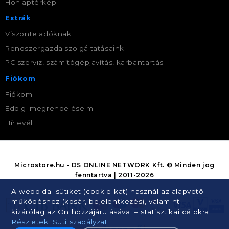
Honlaptérkép
Extrák
Viszonteladóknak
Rendszergazda szolgáltatásaink
PC szerviz, számítógépjavítás, karbantartás
Fiókom
Fiókom
Eddigi megrendeléseim
Hírlevél
Microstore.hu - DS ONLINE NETWORK Kft. © Minden jog
fenntartva | 2011-2026
A weboldal sütiket (cookie-kat) használ az alapvető
működéshez (kosár, bejelentkezés), valamint –
kizárólag az Ön hozzájárulásával – statisztikai célokra.
Részletek: Süti szabályzat