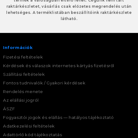
termék a valóságban eltérő lehet. Cégünk nem tart
raktárkészletet, vásárlás csak előzetes megrendelés után
lehetséges. A terméklistában beszállítóink raktárkészlete
látható.
Információk
Fizetési feltételek
Kérdések és válaszok internetes kártyás fizetésről
Szállítási feltételek
Fontos tudnivalók / Gyakori kérdések
Rendelés menete
Az elállási jogról
ÁSZF
Fogyasztói jogok és elállás — hatályos tájékoztató
Adatkezelési feltételek
Adattörlő kód tájékoztatás