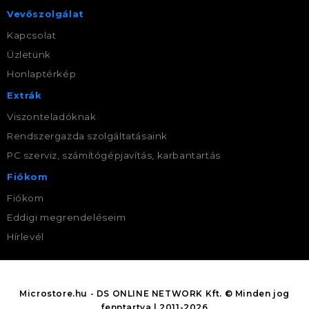
Vevőszolgálat
Kapcsolat
Üzletünk
Honlaptérkép
Extrák
Viszonteladóknak
Rendszergazda szolgáltatásaink
PC szerviz, számítógépjavítás, karbantartás
Fiókom
Fiókom
Eddigi megrendeléseim
Hírlevél
Microstore.hu - DS ONLINE NETWORK Kft. © Minden jog
fenntartva | 2011-2026