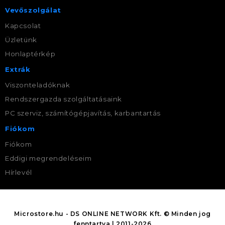
Vevőszolgálat
Kapcsolat
Üzletünk
Honlaptérkép
Extrák
Viszonteladóknak
Rendszergazda szolgáltatásaink
PC szerviz, számítógépjavítás, karbantartás
Fiókom
Fiókom
Eddigi megrendeléseim
Hírlevél
Microstore.hu - DS ONLINE NETWORK Kft. © Minden jog
fenntartva | 2011-2026