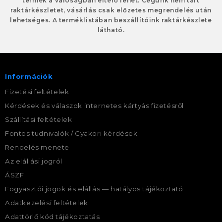
termék a valóságban eltérő lehet. Cégünk nem tart
raktárkészletet, vásárlás csak előzetes megrendelés után
lehetséges. A terméklistában beszállítóink raktárkészlete
látható.
Információk
Fizetési feltételek
Kérdések és válaszok internetes kártyás fizetésről
Szállítási feltételek
Fontos tudnivalók / Gyakori kérdések
Rendelés menete
Az elállási jogról
ÁSZF
Fogyasztói jogok és elállás — hatályos tájékoztató
Adatkezelési feltételek
Adattörlő kód tájékoztatás