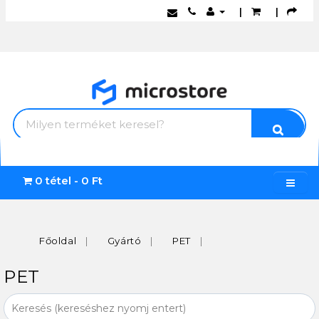
|
|
0 tétel - 0 Ft
Főoldal
Gyártó
PET
PET