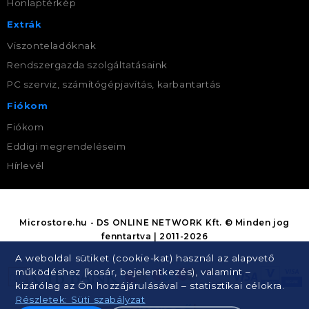
Honlaptérkép
Extrák
Viszonteladóknak
Rendszergazda szolgáltatásaink
PC szerviz, számítógépjavítás, karbantartás
Fiókom
Fiókom
Eddigi megrendeléseim
Hírlevél
Microstore.hu - DS ONLINE NETWORK Kft. © Minden jog
fenntartva | 2011-2026
A weboldal sütiket (cookie-kat) használ az alapvető
működéshez (kosár, bejelentkezés), valamint –
kizárólag az Ön hozzájárulásával – statisztikai célokra.
Részletek: Süti szabályzat