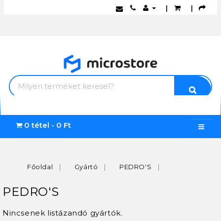
|
|
0 tétel - 0 Ft
Főoldal
Gyártó
PEDRO'S
PEDRO'S
Nincsenek listázandó gyártók.