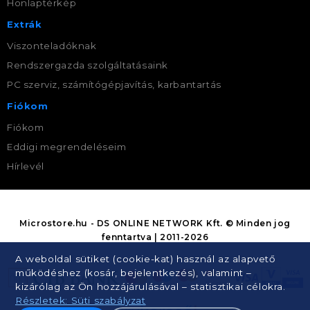
Honlaptérkép
Extrák
Viszonteladóknak
Rendszergazda szolgáltatásaink
PC szerviz, számítógépjavítás, karbantartás
Fiókom
Fiókom
Eddigi megrendeléseim
Hírlevél
Microstore.hu - DS ONLINE NETWORK Kft. © Minden jog
fenntartva | 2011-2026
A weboldal sütiket (cookie-kat) használ az alapvető
működéshez (kosár, bejelentkezés), valamint –
kizárólag az Ön hozzájárulásával – statisztikai célokra.
Részletek: Süti szabályzat