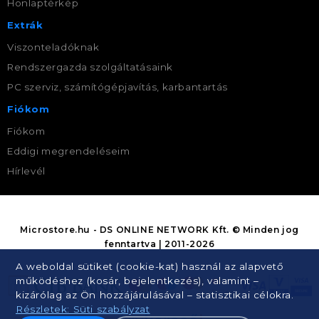
Honlaptérkép
Extrák
Viszonteladóknak
Rendszergazda szolgáltatásaink
PC szerviz, számítógépjavítás, karbantartás
Fiókom
Fiókom
Eddigi megrendeléseim
Hírlevél
Microstore.hu - DS ONLINE NETWORK Kft. © Minden jog
fenntartva | 2011-2026
A weboldal sütiket (cookie-kat) használ az alapvető
működéshez (kosár, bejelentkezés), valamint –
kizárólag az Ön hozzájárulásával – statisztikai célokra.
Részletek: Süti szabályzat