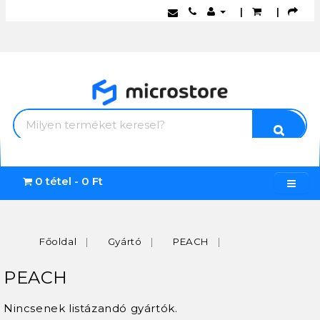
|
|
0 tétel - 0 Ft
Főoldal
Gyártó
PEACH
PEACH
Nincsenek listázandó gyártók.