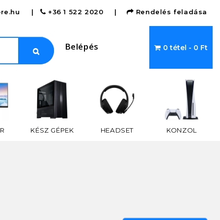
re.hu
|
+36 1 522 2020
|
Rendelés feladása
Belépés
0 tétel - 0 Ft
R
KÉSZ GÉPEK
HEADSET
KONZOL