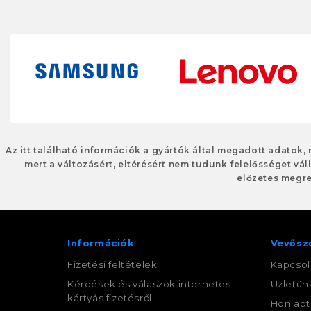
Az itt található információk a gyártók által megadott adatok,
mert a változásért, eltérésért nem tudunk felelősséget váll
előzetes megre
Információk
Vevősz
Fizetési feltételek
Kapcsol
Kérdések és válaszok internetes
Üzletün
kártyás fizetésről
Honlapt