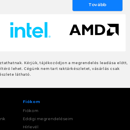
Tovább
oztathatnak. Kérjük, tájékozódjon a megrendelés leadása előtt,
eltérő lehet. Cégünk nem tart raktárkészletet, vásárlás csak
szlete látható.
Fiókom
Fiókom
ink
Eddigi megrendeléseim
,
Hírlevél