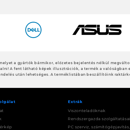
 melyet a gyártók bármikor, előzetes bejelentés nélkül megvált
alni! A fent látható képek illusztrációk, a termék a valóságban 
ndelés után lehetséges. A terméklistában beszállítóink raktárké
olgálat
Extrák
at
Viszonteladóknak
k
Rendszergazda szolgáltatása
érkép
PC szerviz, számítógépjavítás