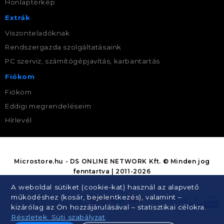
Honlaptérkép
Extrák
Viszonteladóknak
Rendszergazda szolgáltatásaink
PC szerviz, számítógépjavítás, karbantartás
Fiókom
Fiókom
Eddigi megrendeléseim
Hírlevél
Microstore.hu - DS ONLINE NETWORK Kft. © Minden jog
fenntartva | 2011-2026
A weboldal sütiket (cookie-kat) használ az alapvető
működéshez (kosár, bejelentkezés), valamint –
kizárólag az Ön hozzájárulásával – statisztikai célokra.
Részletek: Süti szabályzat