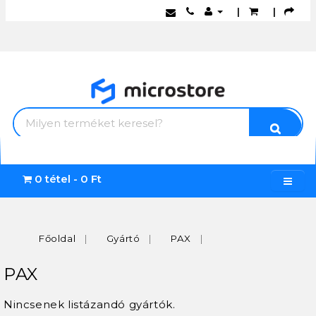
|
|
0 tétel - 0 Ft
Főoldal
Gyártó
PAX
PAX
Nincsenek listázandó gyártók.