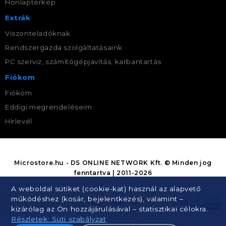
Honlaptérkép
Extrák
Viszonteladóknak
Rendszergazda szolgáltatásaink
PC szerviz, számítógépjavítás, karbantartás
Fiókom
Fiókom
Eddigi megrendeléseim
Hírlevél
Microstore.hu - DS ONLINE NETWORK Kft. © Minden jog
fenntartva | 2011-2026
A weboldal sütiket (cookie-kat) használ az alapvető
működéshez (kosár, bejelentkezés), valamint –
kizárólag az Ön hozzájárulásával – statisztikai célokra.
Részletek: Süti szabályzat