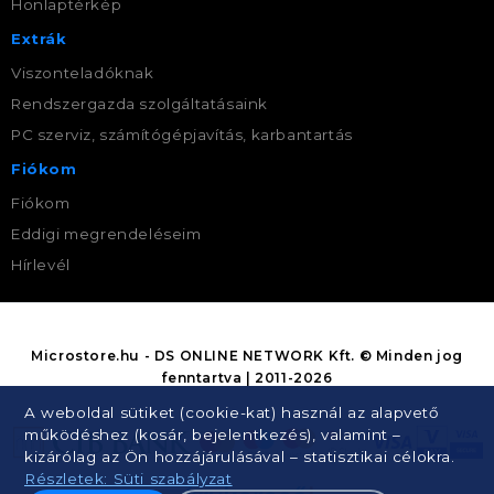
Honlaptérkép
Extrák
Viszonteladóknak
Rendszergazda szolgáltatásaink
PC szerviz, számítógépjavítás, karbantartás
Fiókom
Fiókom
Eddigi megrendeléseim
Hírlevél
Microstore.hu - DS ONLINE NETWORK Kft. © Minden jog
fenntartva | 2011-2026
A weboldal sütiket (cookie-kat) használ az alapvető
működéshez (kosár, bejelentkezés), valamint –
kizárólag az Ön hozzájárulásával – statisztikai célokra.
Részletek: Süti szabályzat