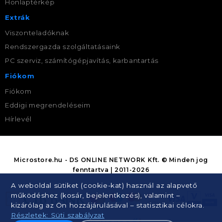
Honlaptérkép
Extrák
Viszonteladóknak
Rendszergazda szolgáltatásaink
PC szerviz, számítógépjavítás, karbantartás
Fiókom
Fiókom
Eddigi megrendeléseim
Hírlevél
Microstore.hu - DS ONLINE NETWORK Kft. © Minden jog
fenntartva | 2011-2026
A weboldal sütiket (cookie-kat) használ az alapvető
működéshez (kosár, bejelentkezés), valamint –
kizárólag az Ön hozzájárulásával – statisztikai célokra.
Részletek: Süti szabályzat