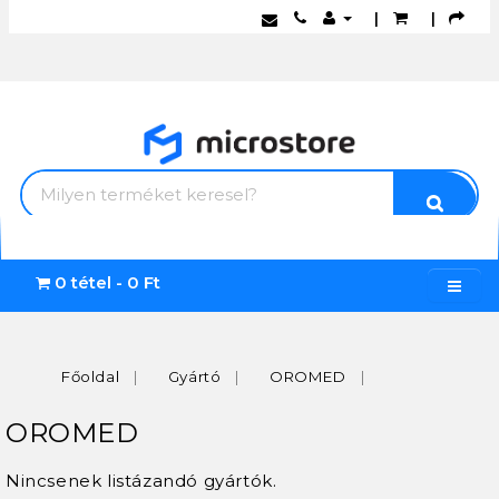
|
|
0 tétel - 0 Ft
Főoldal
Gyártó
OROMED
OROMED
Nincsenek listázandó gyártók.