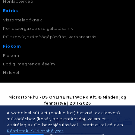
Honlaptérkép
Extrák
Viszonteladóknak
Rendszergazda szolgáltatásaink
PC szerviz, számítógépjavítás, karbantartás
Fiókom
Fiókom
Eddigi megrendeléseim
Hírlevél
Microstore.hu - DS ONLINE NETWORK Kft. © Minden jog
fenntartva | 2011-2026
A weboldal sütiket (cookie-kat) használ az alapvető
működéshez (kosár, bejelentkezés), valamint –
kizárólag az Ön hozzájárulásával – statisztikai célokra.
Részletek: Süti szabályzat