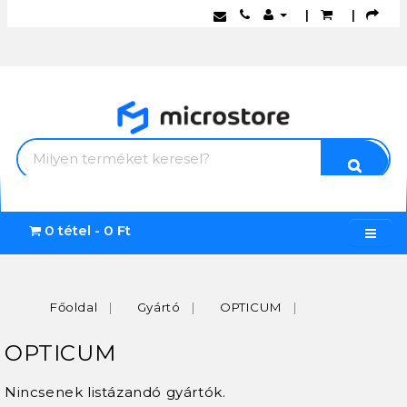
|
|
0 tétel - 0 Ft
Főoldal
Gyártó
OPTICUM
OPTICUM
Nincsenek listázandó gyártók.