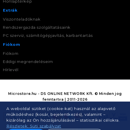
Honlaptérkép
Extrák
Viszonteladóknak
Rendszergazda szolgáltatásaink
PC szerviz, számítógépjavítás, karbantartás
Fiókom
Fiókom
Eddigi megrendeléseim
Hírlevél
Microstore.hu - DS ONLINE NETWORK Kft. © Minden jog
fenntartva | 2011-2026
A weboldal sütiket (cookie-kat) használ az alapvető
működéshez (kosár, bejelentkezés), valamint –
kizárólag az Ön hozzájárulásával – statisztikai célokra.
Részletek: Süti szabályzat