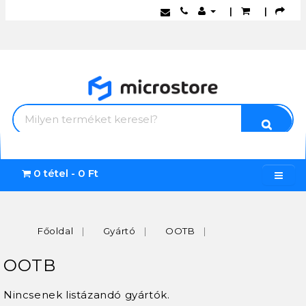
|
|
0 tétel - 0 Ft
Főoldal
Gyártó
OOTB
OOTB
Nincsenek listázandó gyártók.