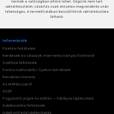
termék a valóságban eltérő lehet. Cégünk nem tart
raktárkészletet, vásárlás csak előzetes megrendelés után
lehetséges. A terméklistában beszállítóink raktárkészlete
látható.
Információk
Fizetési feltételek
Kérdések és válaszok internetes kártyás fizetésről
Szállítási feltételek
Fontos tudnivalók / Gyakori kérdések
Rendelés menete
Az elállási jogról
ÁSZF
Fogyasztói jogok és elállás — hatályos tájékoztató
Adatkezelési feltételek
Adattörlő kód tájékoztatás