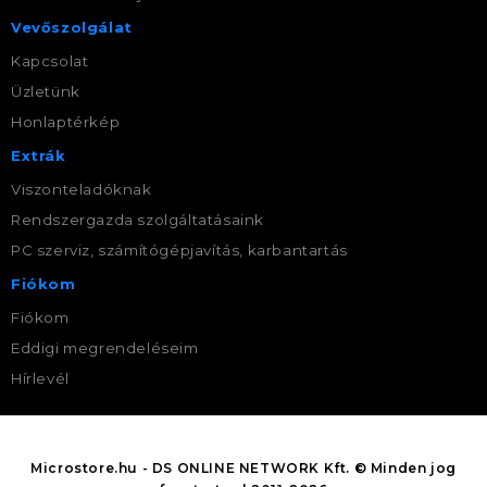
Vevőszolgálat
Kapcsolat
Üzletünk
Honlaptérkép
Extrák
Viszonteladóknak
Rendszergazda szolgáltatásaink
PC szerviz, számítógépjavítás, karbantartás
Fiókom
Fiókom
Eddigi megrendeléseim
Hírlevél
Microstore.hu - DS ONLINE NETWORK Kft. © Minden jog