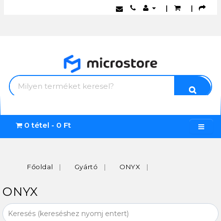
|
|
0 tétel - 0 Ft
Főoldal
Gyártó
ONYX
ONYX