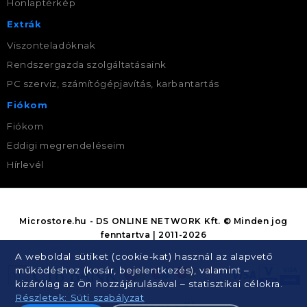
Honlaptérkép
Extrák
Viszonteladóknak
Rendszergazda szolgáltatásaink
PC szerviz, számítógépjavítás, karbantartás
Fiókom
Fiókom
Eddigi megrendeléseim
Hírlevél
Microstore.hu - DS ONLINE NETWORK Kft. © Minden jog
fenntartva | 2011-2026
A weboldal sütiket (cookie-kat) használ az alapvető
működéshez (kosár, bejelentkezés), valamint –
kizárólag az Ön hozzájárulásával – statisztikai célokra.
Részletek: Süti szabályzat