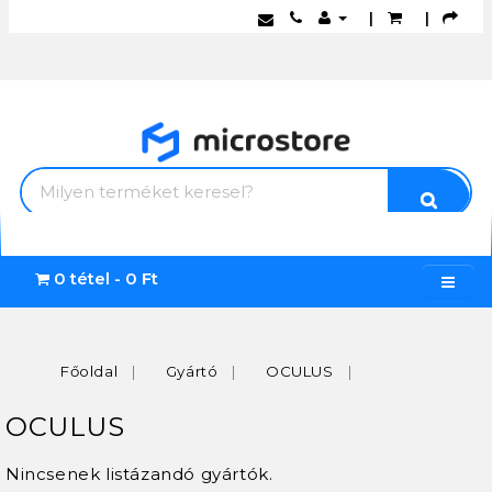
|
|
0 tétel - 0 Ft
Főoldal
Gyártó
OCULUS
OCULUS
Nincsenek listázandó gyártók.