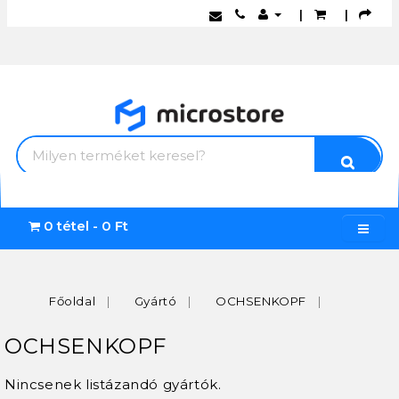
|
|
0 tétel - 0 Ft
Főoldal
Gyártó
OCHSENKOPF
OCHSENKOPF
Nincsenek listázandó gyártók.