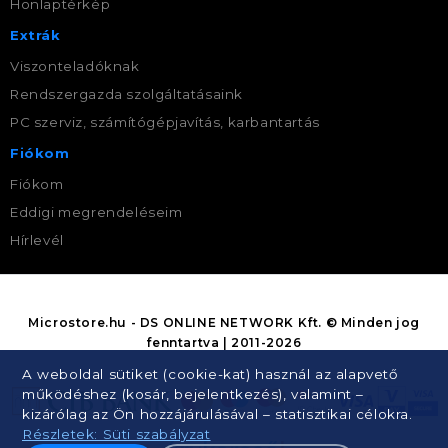
Honlaptérkép
Extrák
Viszonteladóknak
Rendszergazda szolgáltatásaink
PC szerviz, számítógépjavítás, karbantartás
Fiókom
Fiókom
Eddigi megrendeléseim
Hírlevél
Microstore.hu - DS ONLINE NETWORK Kft. © Minden jog
fenntartva | 2011-2026
A weboldal sütiket (cookie-kat) használ az alapvető
működéshez (kosár, bejelentkezés), valamint –
kizárólag az Ön hozzájárulásával – statisztikai célokra.
Részletek: Süti szabályzat