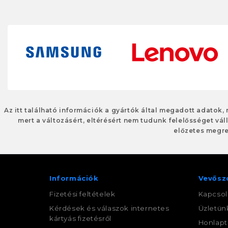
Az itt található információk a gyártók által megadott adatok,
mert a változásért, eltérésért nem tudunk felelősséget váll
előzetes megre
Információk
Vevősz
Fizetési feltételek
Kapcsol
Kérdések és válaszok internetes
Üzletün
kártyás fizetésről
Honlapt