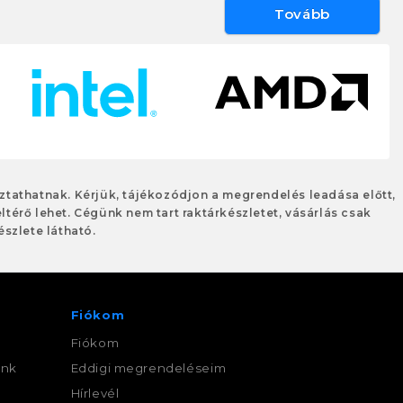
Tovább
oztathatnak. Kérjük, tájékozódjon a megrendelés leadása előtt,
eltérő lehet. Cégünk nem tart raktárkészletet, vásárlás csak
szlete látható.
Fiókom
Fiókom
ink
Eddigi megrendeléseim
,
Hírlevél