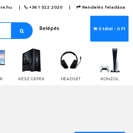
re.hu
|
+36 1 522 2020
|
Rendelés feladása
Belépés
0 tétel - 0 Ft
R
KÉSZ GÉPEK
HEADSET
KONZOL