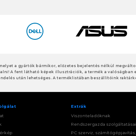
 melyet a gyártók bármikor, előzetes bejelentés nélkül megvált
alni! A fent látható képek illusztrációk, a termék a valóságban 
ndelés után lehetséges. A terméklistában beszállítóink raktárké
olgálat
Extrák
at
Viszonteladóknak
k
Rendszergazda szolgáltatása
érkép
PC szerviz, számítógépjavítás