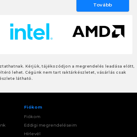
Tovább
oztathatnak. Kérjük, tájékozódjon a megrendelés leadása előtt,
eltérő lehet. Cégünk nem tart raktárkészletet, vásárlás csak
szlete látható.
Fiókom
Fiókom
ink
Eddigi megrendeléseim
,
Hírlevél