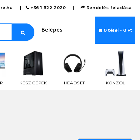
re.hu
|
+36 1 522 2020
|
Rendelés feladása
Belépés
0 tétel - 0 Ft
R
KÉSZ GÉPEK
HEADSET
KONZOL