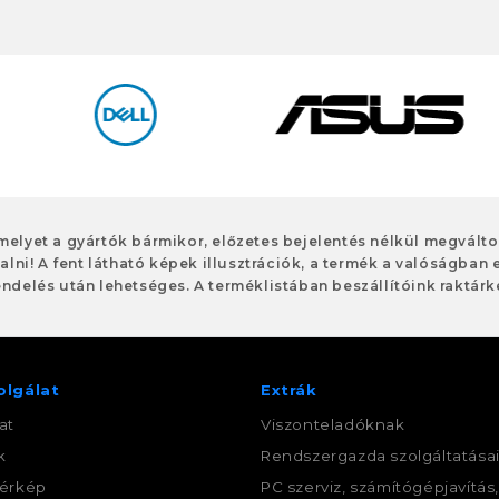
 melyet a gyártók bármikor, előzetes bejelentés nélkül megvált
alni! A fent látható képek illusztrációk, a termék a valóságban 
ndelés után lehetséges. A terméklistában beszállítóink raktárké
olgálat
Extrák
at
Viszonteladóknak
k
Rendszergazda szolgáltatása
érkép
PC szerviz, számítógépjavítás