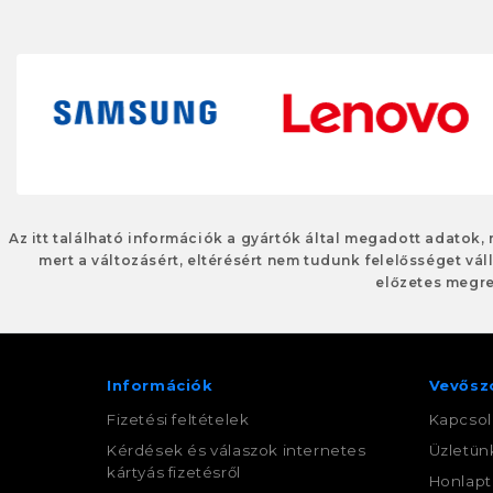
Az itt található információk a gyártók által megadott adatok,
mert a változásért, eltérésért nem tudunk felelősséget váll
előzetes megre
Információk
Vevősz
Fizetési feltételek
Kapcsol
Kérdések és válaszok internetes
Üzletün
kártyás fizetésről
Honlapt