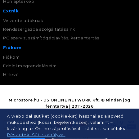
Honlaptérkép
Extrák
Viszonteladóknak
Rendszergazda szolgáltatásaink
PC szerviz, számítógépjavítás, karbantartás
Fiókom
Fiókom
Eddigi megrendeléseim
Hírlevél
Microstore.hu - DS ONLINE NETWORK Kft. © Minden jog
fenntartva | 2011-2026
A weboldal sütiket (cookie-kat) használ az alapvető
működéshez (kosár, bejelentkezés), valamint –
kizárólag az Ön hozzájárulásával – statisztikai célokra.
Részletek: Süti szabályzat