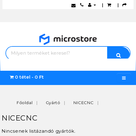
|
|
0 tétel - 0 Ft
Főoldal
Gyártó
NICECNC
NICECNC
Nincsenek listázandó gyártók.