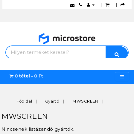
|
|
0 tétel - 0 Ft
Főoldal
Gyártó
MWSCREEN
MWSCREEN
Nincsenek listázandó gyártók.