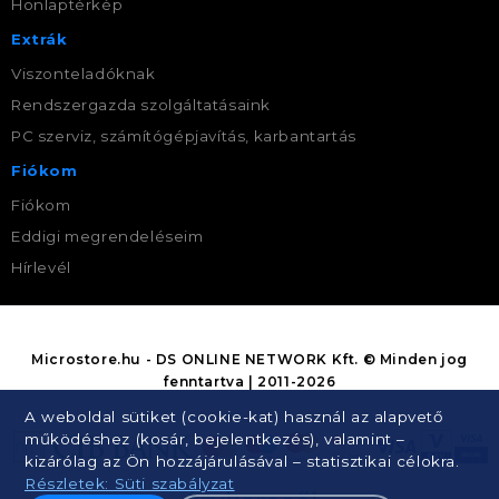
Honlaptérkép
Extrák
Viszonteladóknak
Rendszergazda szolgáltatásaink
PC szerviz, számítógépjavítás, karbantartás
Fiókom
Fiókom
Eddigi megrendeléseim
Hírlevél
Microstore.hu - DS ONLINE NETWORK Kft. © Minden jog
fenntartva | 2011-2026
A weboldal sütiket (cookie-kat) használ az alapvető
működéshez (kosár, bejelentkezés), valamint –
kizárólag az Ön hozzájárulásával – statisztikai célokra.
Részletek: Süti szabályzat