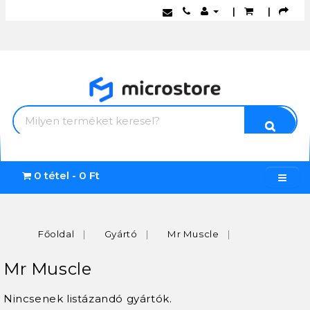
|
|
0 tétel - 0 Ft
Főoldal
Gyártó
Mr Muscle
Mr Muscle
Nincsenek listázandó gyártók.