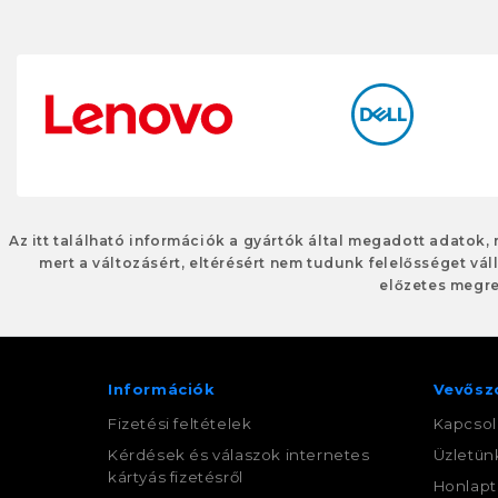
Az itt található információk a gyártók által megadott adatok,
mert a változásért, eltérésért nem tudunk felelősséget váll
előzetes megre
Információk
Vevősz
Fizetési feltételek
Kapcsol
Kérdések és válaszok internetes
Üzletün
kártyás fizetésről
Honlapt