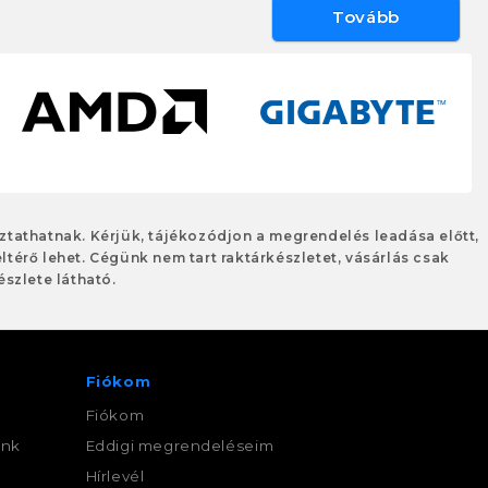
Tovább
oztathatnak. Kérjük, tájékozódjon a megrendelés leadása előtt,
eltérő lehet. Cégünk nem tart raktárkészletet, vásárlás csak
szlete látható.
Fiókom
Fiókom
ink
Eddigi megrendeléseim
,
Hírlevél