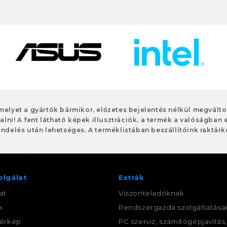
 melyet a gyártók bármikor, előzetes bejelentés nélkül megvált
alni! A fent látható képek illusztrációk, a termék a valóságban 
ndelés után lehetséges. A terméklistában beszállítóink raktárké
olgálat
Extrák
at
Viszonteladóknak
k
Rendszergazda szolgáltatása
érkép
PC szerviz, számítógépjavítás