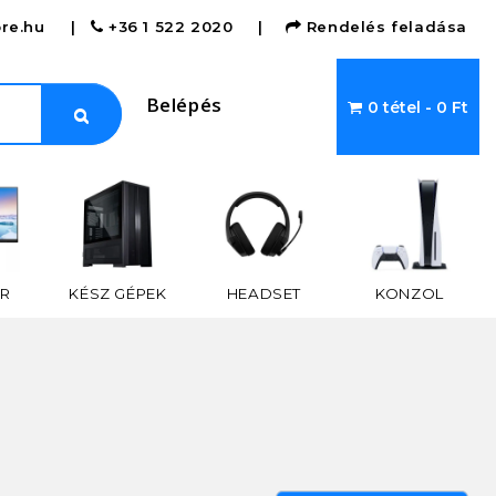
re.hu
|
+36 1 522 2020
|
Rendelés feladása
Belépés
0 tétel - 0 Ft
R
KÉSZ GÉPEK
HEADSET
KONZOL