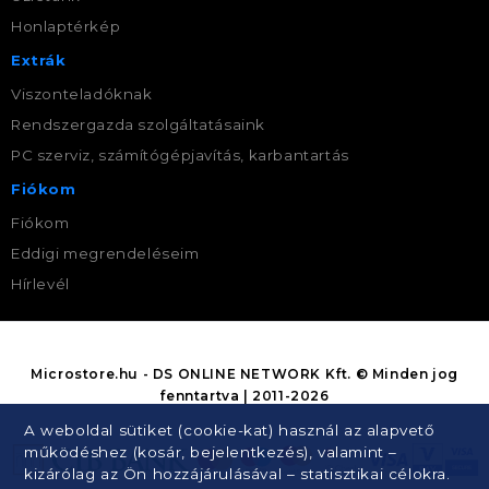
Honlaptérkép
Extrák
Viszonteladóknak
Rendszergazda szolgáltatásaink
PC szerviz, számítógépjavítás, karbantartás
Fiókom
Fiókom
Eddigi megrendeléseim
Hírlevél
Microstore.hu - DS ONLINE NETWORK Kft. © Minden jog
fenntartva | 2011-2026
A weboldal sütiket (cookie-kat) használ az alapvető
működéshez (kosár, bejelentkezés), valamint –
kizárólag az Ön hozzájárulásával – statisztikai célokra.