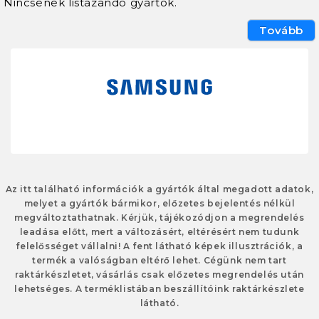
Nincsenek listázandó gyártók.
Tovább
Az itt található információk a gyártók által megadott adatok,
melyet a gyártók bármikor, előzetes bejelentés nélkül
megváltoztathatnak. Kérjük, tájékozódjon a megrendelés
leadása előtt, mert a változásért, eltérésért nem tudunk
felelősséget vállalni! A fent látható képek illusztrációk, a
termék a valóságban eltérő lehet. Cégünk nem tart
raktárkészletet, vásárlás csak előzetes megrendelés után
lehetséges. A terméklistában beszállítóink raktárkészlete
látható.