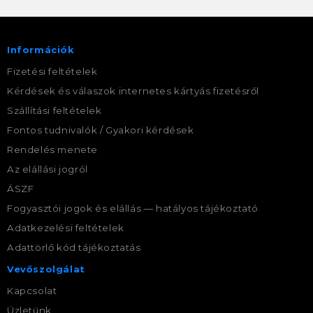
Információk
Fizetési feltételek
Kérdések és válaszok internetes kártyás fizetésről
Szállítási feltételek
Fontos tudnivalók / Gyakori kérdések
Rendelés menete
Az elállási jogról
ÁSZF
Fogyasztói jogok és elállás — hatályos tájékoztató
Adatkezelési feltételek
Adattörlő kód tájékoztatás
Vevőszolgálat
Kapcsolat
Üzletünk