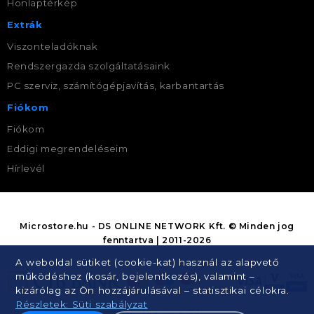
Honlaptérkép
Extrák
Viszonteladóknak
Rendszergazda szolgáltatásaink
PC szerviz, számítógépjavítás, karbantartás
Fiókom
Fiókom
Eddigi megrendeléseim
Hírlevél
Microstore.hu - DS ONLINE NETWORK Kft. © Minden jog
fenntartva | 2011-2026
A weboldal sütiket (cookie-kat) használ az alapvető
működéshez (kosár, bejelentkezés), valamint –
kizárólag az Ön hozzájárulásával – statisztikai célokra.
Részletek: Süti szabályzat