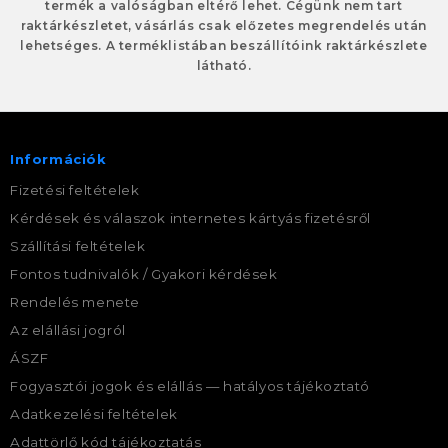
termék a valóságban eltérő lehet. Cégünk nem tart
raktárkészletet, vásárlás csak előzetes megrendelés után
lehetséges. A terméklistában beszállítóink raktárkészlete
látható.
Információk
Fizetési feltételek
Kérdések és válaszok internetes kártyás fizetésről
Szállítási feltételek
Fontos tudnivalók / Gyakori kérdések
Rendelés menete
Az elállási jogról
ÁSZF
Fogyasztói jogok és elállás — hatályos tájékoztató
Adatkezelési feltételek
Adattörlő kód tájékoztatás