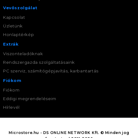
Vevőszolgálat
Kapcsolat
Üzletünk
Honlaptérkép
Extrák
Viszonteladóknak
Rendszergazda szolgáltatásaink
PC szerviz, számítógépjavítás, karbantartás
Fiókom
Fiókom
Eddigi megrendeléseim
Hírlevél
Microstore.hu - DS ONLINE NETWORK Kft. © Minden jog