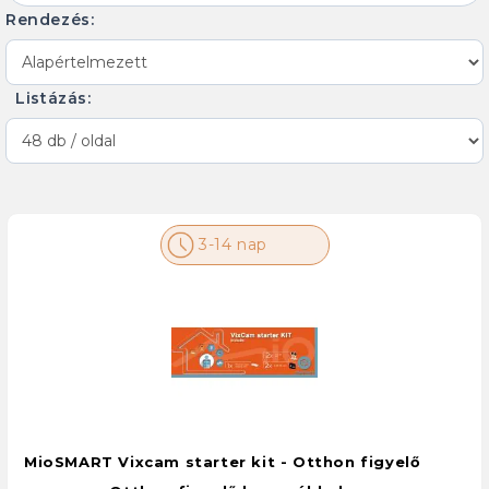
Rendezés:
Listázás:
3-14 nap
MioSMART Vixcam starter kit - Otthon figyelő