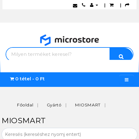
|
|
0 tétel - 0 Ft
Főoldal
Gyártó
MIOSMART
MIOSMART