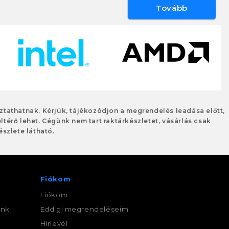
Tovább
oztathatnak. Kérjük, tájékozódjon a megrendelés leadása előtt,
eltérő lehet. Cégünk nem tart raktárkészletet, vásárlás csak
szlete látható.
Fiókom
Fiókom
ink
Eddigi megrendeléseim
,
Hírlevél