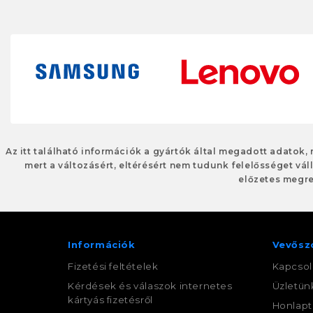
Az itt található információk a gyártók által megadott adatok,
mert a változásért, eltérésért nem tudunk felelősséget váll
előzetes megre
Információk
Vevősz
Fizetési feltételek
Kapcsol
Kérdések és válaszok internetes
Üzletün
kártyás fizetésről
Honlapt