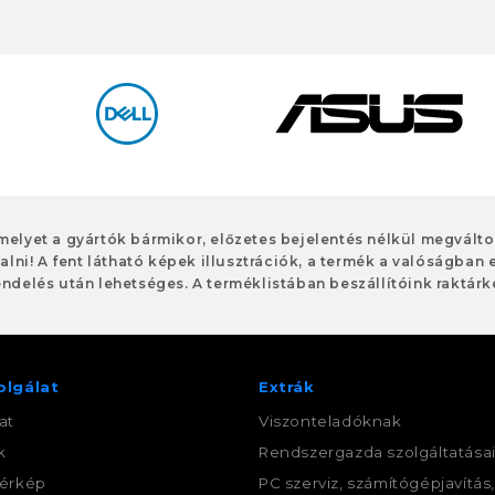
 melyet a gyártók bármikor, előzetes bejelentés nélkül megvált
alni! A fent látható képek illusztrációk, a termék a valóságban 
ndelés után lehetséges. A terméklistában beszállítóink raktárké
olgálat
Extrák
at
Viszonteladóknak
k
Rendszergazda szolgáltatása
érkép
PC szerviz, számítógépjavítás