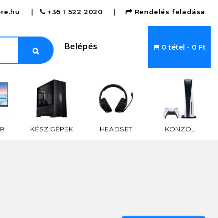
re.hu
|
+36 1 522 2020
|
Rendelés feladása
Belépés
0 tétel - 0 Ft
R
KÉSZ GÉPEK
HEADSET
KONZOL