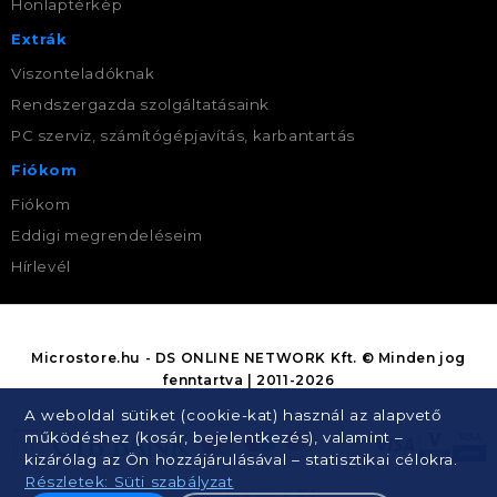
Honlaptérkép
Extrák
Viszonteladóknak
Rendszergazda szolgáltatásaink
PC szerviz, számítógépjavítás, karbantartás
Fiókom
Fiókom
Eddigi megrendeléseim
Hírlevél
Microstore.hu - DS ONLINE NETWORK Kft. © Minden jog
fenntartva | 2011-2026
A weboldal sütiket (cookie-kat) használ az alapvető
működéshez (kosár, bejelentkezés), valamint –
kizárólag az Ön hozzájárulásával – statisztikai célokra.
Részletek: Süti szabályzat