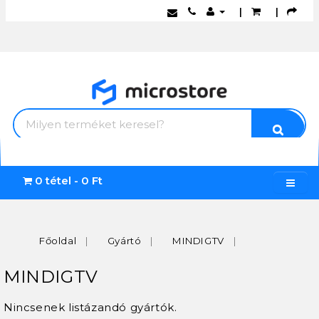
|
|
0 tétel - 0 Ft
Főoldal
Gyártó
MINDIGTV
MINDIGTV
Nincsenek listázandó gyártók.