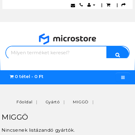
|
|
0 tétel - 0 Ft
Főoldal
Gyártó
MIGGÖ
MIGGÖ
Nincsenek listázandó gyártók.