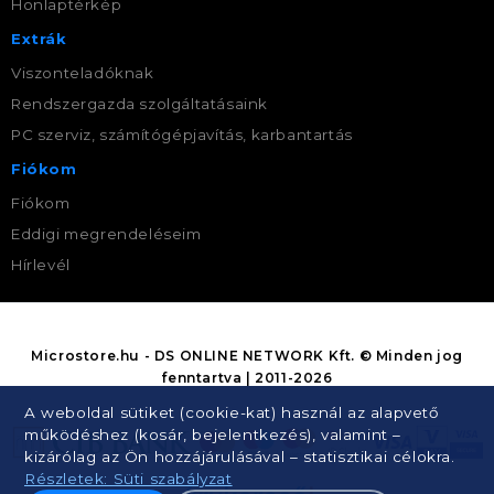
Honlaptérkép
Extrák
Viszonteladóknak
Rendszergazda szolgáltatásaink
PC szerviz, számítógépjavítás, karbantartás
Fiókom
Fiókom
Eddigi megrendeléseim
Hírlevél
Microstore.hu - DS ONLINE NETWORK Kft. © Minden jog
fenntartva | 2011-2026
A weboldal sütiket (cookie-kat) használ az alapvető
működéshez (kosár, bejelentkezés), valamint –
kizárólag az Ön hozzájárulásával – statisztikai célokra.
Részletek: Süti szabályzat