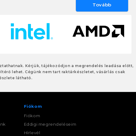
Tovább
oztathatnak. Kérjük, tájékozódjon a megrendelés leadása előtt,
eltérő lehet. Cégünk nem tart raktárkészletet, vásárlás csak
szlete látható.
Fiókom
Fiókom
ink
Eddigi megrendeléseim
,
Hírlevél