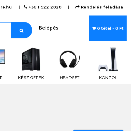
re.hu
|
+36 1 522 2020
|
Rendelés feladása
Belépés
0 tétel - 0 Ft
R
KÉSZ GÉPEK
HEADSET
KONZOL