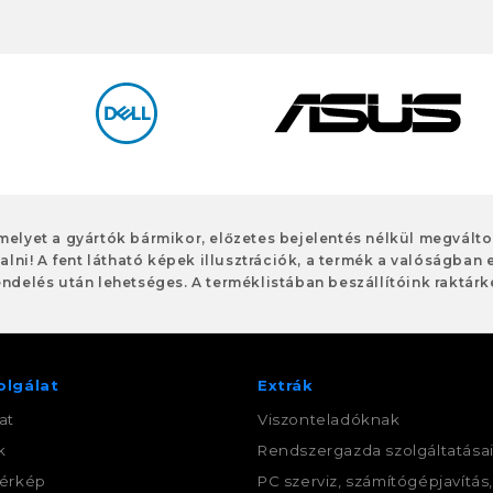
 melyet a gyártók bármikor, előzetes bejelentés nélkül megvált
alni! A fent látható képek illusztrációk, a termék a valóságban 
ndelés után lehetséges. A terméklistában beszállítóink raktárké
olgálat
Extrák
at
Viszonteladóknak
k
Rendszergazda szolgáltatása
érkép
PC szerviz, számítógépjavítás