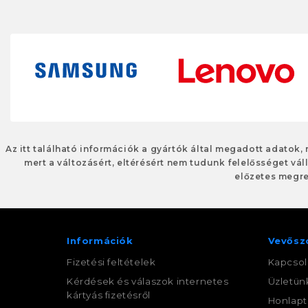
Az itt található információk a gyártók által megadott adatok,
mert a változásért, eltérésért nem tudunk felelősséget váll
előzetes megre
Információk
Vevősz
Fizetési feltételek
Kapcsol
Kérdések és válaszok internetes
Üzletün
kártyás fizetésről
Honlapt