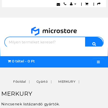
|
|
0 tétel - 0 Ft
Főoldal
Gyártó
MERKURY
MERKURY
Nincsenek listázandó gyártók.