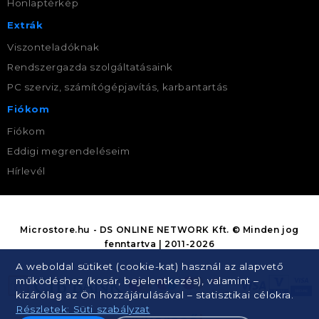
Honlaptérkép
Extrák
Viszonteladóknak
Rendszergazda szolgáltatásaink
PC szerviz, számítógépjavítás, karbantartás
Fiókom
Fiókom
Eddigi megrendeléseim
Hírlevél
Microstore.hu - DS ONLINE NETWORK Kft. © Minden jog
fenntartva | 2011-2026
A weboldal sütiket (cookie-kat) használ az alapvető
működéshez (kosár, bejelentkezés), valamint –
kizárólag az Ön hozzájárulásával – statisztikai célokra.
Részletek: Süti szabályzat