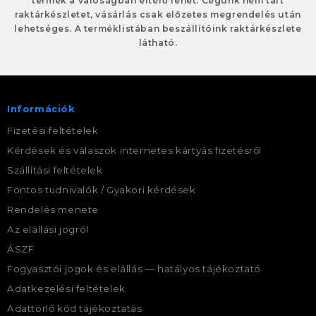
termék a valóságban eltérő lehet. Cégünk nem tart
raktárkészletet, vásárlás csak előzetes megrendelés után
lehetséges. A terméklistában beszállítóink raktárkészlete
látható.
Információk
Fizetési feltételek
Kérdések és válaszok internetes kártyás fizetésről
Szállítási feltételek
Fontos tudnivalók / Gyakori kérdések
Rendelés menete
Az elállási jogról
ÁSZF
Fogyasztói jogok és elállás — hatályos tájékoztató
Adatkezelési feltételek
Adattörlő kód tájékoztatás