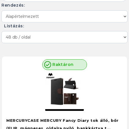
Rendezés:
Listázás:
Raktáron
MERCURYCASE MERCURY Fancy Diary tok álló, bőr
(FLIP, mágneses, oldalra nyíló, bankkártya t...