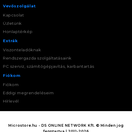
Vevőszolgálat
Kapcsolat
Üzletünk
Honlaptérkép
Extrák
Viszonteladóknak
Rendszergazda szolgáltatásaink
PC szerviz, számítógépjavítás, karbantartás
Fiókom
Fiókom
Eddigi megrendeléseim
Hírlevél
Microstore.hu - DS ONLINE NETWORK Kft. © Minden jog
fenntartva | 2011-2026