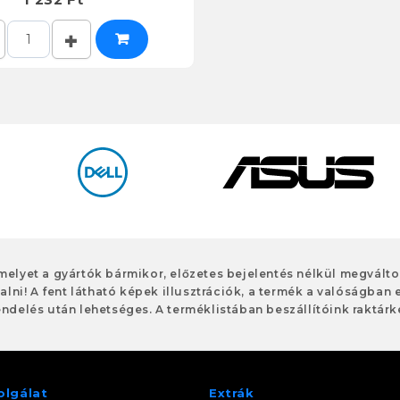
 melyet a gyártók bármikor, előzetes bejelentés nélkül megvált
alni! A fent látható képek illusztrációk, a termék a valóságban 
ndelés után lehetséges. A terméklistában beszállítóink raktárké
olgálat
Extrák