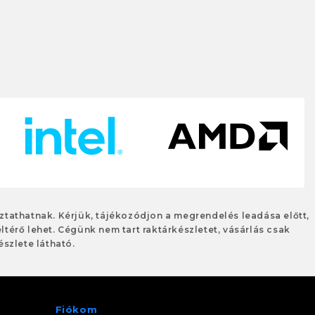
oztathatnak. Kérjük, tájékozódjon a megrendelés leadása előtt,
eltérő lehet. Cégünk nem tart raktárkészletet, vásárlás csak
szlete látható.
Fiókom