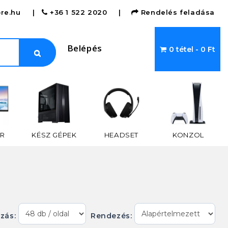
re.hu
|
+36 1 522 2020
|
Rendelés feladása
Belépés
0 tétel - 0 Ft
R
KÉSZ GÉPEK
HEADSET
KONZOL
ázás:
Rendezés: