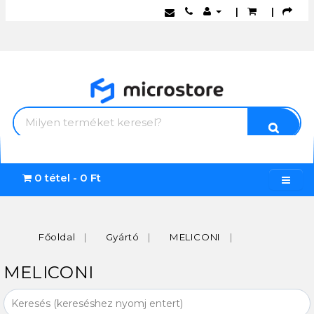
|
|
0 tétel - 0 Ft
Főoldal
Gyártó
MELICONI
MELICONI