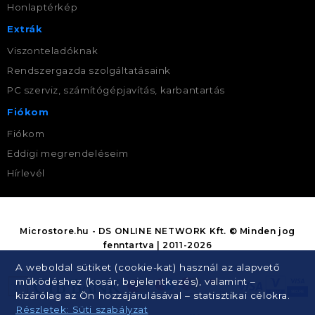
Honlaptérkép
Extrák
Viszonteladóknak
Rendszergazda szolgáltatásaink
PC szerviz, számítógépjavítás, karbantartás
Fiókom
Fiókom
Eddigi megrendeléseim
Hírlevél
Microstore.hu - DS ONLINE NETWORK Kft. © Minden jog
fenntartva | 2011-2026
A weboldal sütiket (cookie-kat) használ az alapvető
működéshez (kosár, bejelentkezés), valamint –
kizárólag az Ön hozzájárulásával – statisztikai célokra.
Részletek: Süti szabályzat