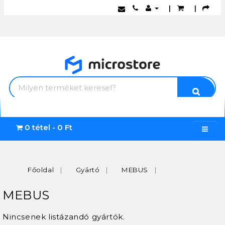
|
|
0 tétel - 0 Ft
Főoldal
Gyártó
MEBUS
MEBUS
Nincsenek listázandó gyártók.