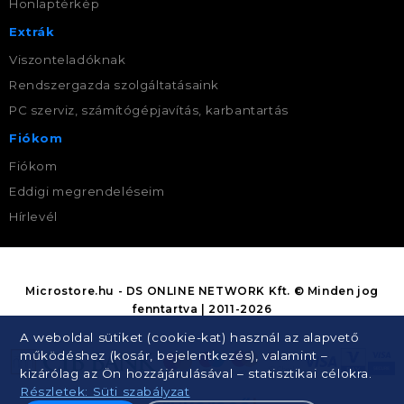
Honlaptérkép
Extrák
Viszonteladóknak
Rendszergazda szolgáltatásaink
PC szerviz, számítógépjavítás, karbantartás
Fiókom
Fiókom
Eddigi megrendeléseim
Hírlevél
Microstore.hu - DS ONLINE NETWORK Kft. © Minden jog
fenntartva | 2011-2026
A weboldal sütiket (cookie-kat) használ az alapvető
működéshez (kosár, bejelentkezés), valamint –
kizárólag az Ön hozzájárulásával – statisztikai célokra.
Részletek: Süti szabályzat