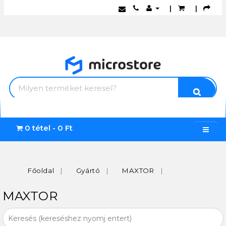
|
|
0 tétel - 0 Ft
Főoldal
Gyártó
MAXTOR
MAXTOR