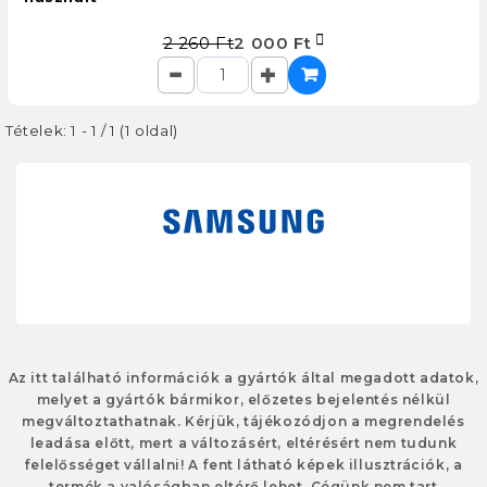
2 260 Ft
2 000 Ft
Tételek: 1 - 1 / 1 (1 oldal)
Az itt található információk a gyártók által megadott adatok,
melyet a gyártók bármikor, előzetes bejelentés nélkül
megváltoztathatnak. Kérjük, tájékozódjon a megrendelés
leadása előtt, mert a változásért, eltérésért nem tudunk
felelősséget vállalni! A fent látható képek illusztrációk, a
termék a valóságban eltérő lehet. Cégünk nem tart