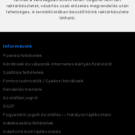
raktárkészletet, vásárlás csak előzetes megrendelés után
lehetséges. A terméklistában beszállítóink raktárkészlete
látható.
Információk
Fizetési feltételek
Kérdések és válaszok internetes kártyás fizetésről
Szállítási feltételek
Fontos tudnivalók / Gyakori kérdések
Rendelés menete
Az elállási jogról
ÁSZF
Fogyasztói jogok és elállás — hatályos tájékoztató
Adatkezelési feltételek
Adattörlő kód tájékoztatás