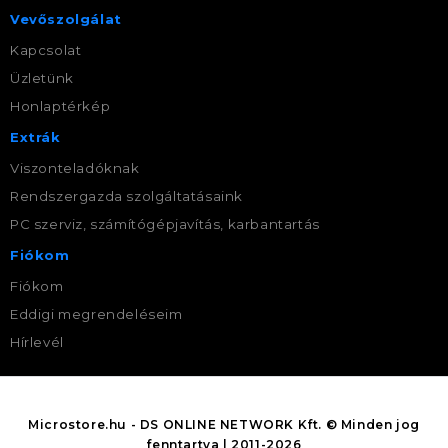
Vevőszolgálat
Kapcsolat
Üzletünk
Honlaptérkép
Extrák
Viszonteladóknak
Rendszergazda szolgáltatásaink
PC szerviz, számítógépjavítás, karbantartás
Fiókom
Fiókom
Eddigi megrendeléseim
Hírlevél
Microstore.hu - DS ONLINE NETWORK Kft. © Minden jog
fenntartva | 2011-2026