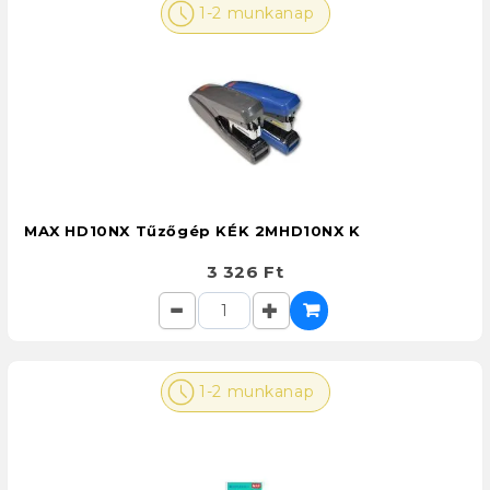
1-2 munkanap
MAX HD10NX Tűzőgép KÉK 2MHD10NX K
3 326 Ft
1-2 munkanap