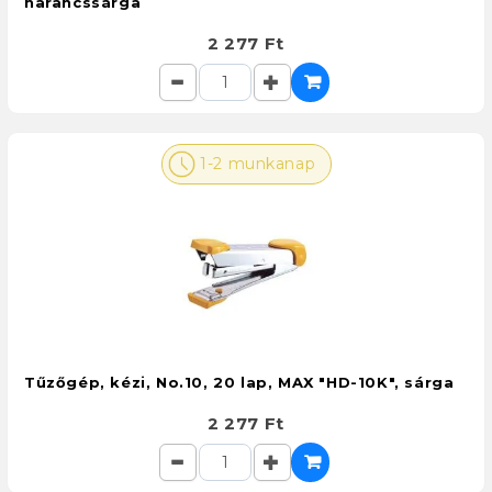
narancssárga
2 277 Ft
1-2 munkanap
Tűzőgép, kézi, No.10, 20 lap, MAX "HD-10K", sárga
2 277 Ft