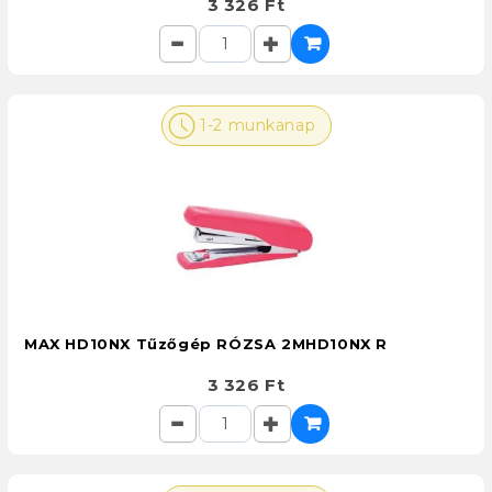
3 326 Ft
1-2 munkanap
MAX HD10NX Tűzőgép RÓZSA 2MHD10NX R
3 326 Ft