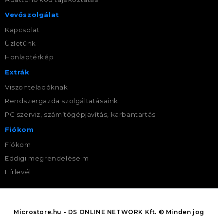
Vevőszolgálat
Kapcsolat
Üzletünk
Honlaptérkép
Extrák
Viszonteladóknak
Rendszergazda szolgáltatásaink
PC szerviz, számítógépjavítás, karbantartás
Fiókom
Fiókom
Eddigi megrendeléseim
Hírlevél
Microstore.hu - DS ONLINE NETWORK Kft. © Minden jog