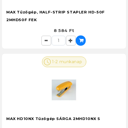
MAX Tűzőgép, HALF-STRIP STAPLER HD-50F
2MHD50F FEK
8 584 Ft
1-2 munkanap
MAX HD10NX Tűzőgép SÁRGA 2MHD10NX S