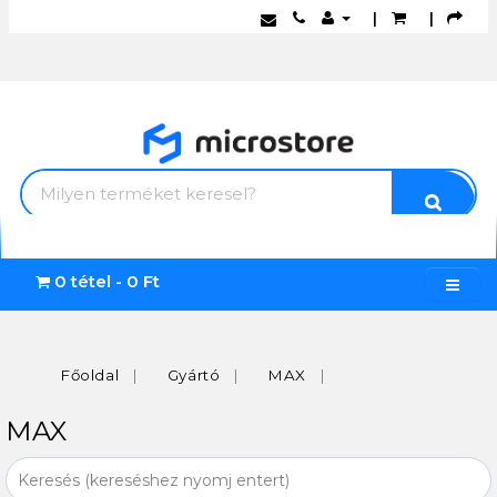
|
|
0 tétel - 0 Ft
Főoldal
Gyártó
MAX
MAX