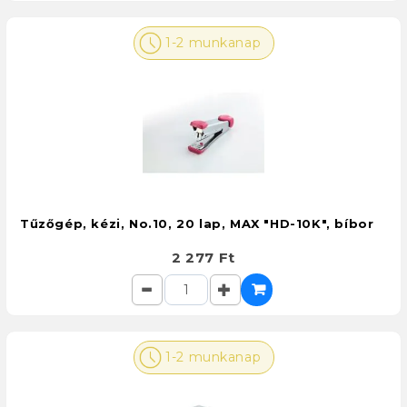
1-2 munkanap
Tűzőgép, kézi, No.10, 20 lap, MAX "HD-10K", bíbor
2 277 Ft
1-2 munkanap