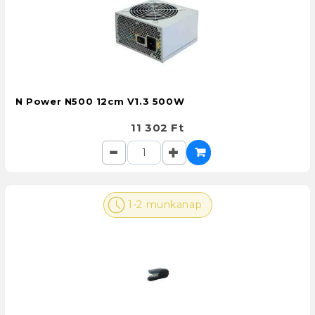
N Power N500 12cm V1.3 500W
11 302 Ft
1-2 munkanap