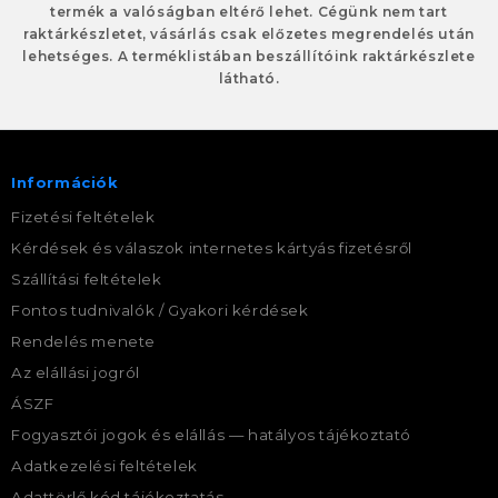
termék a valóságban eltérő lehet. Cégünk nem tart
raktárkészletet, vásárlás csak előzetes megrendelés után
lehetséges. A terméklistában beszállítóink raktárkészlete
látható.
Információk
Fizetési feltételek
Kérdések és válaszok internetes kártyás fizetésről
Szállítási feltételek
Fontos tudnivalók / Gyakori kérdések
Rendelés menete
Az elállási jogról
ÁSZF
Fogyasztói jogok és elállás — hatályos tájékoztató
Adatkezelési feltételek
Adattörlő kód tájékoztatás