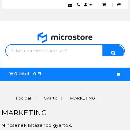
|
|
0 tétel - 0 Ft
Főoldal
Gyártó
MARKETING
MARKETING
Nincsenek listázandó gyártók.