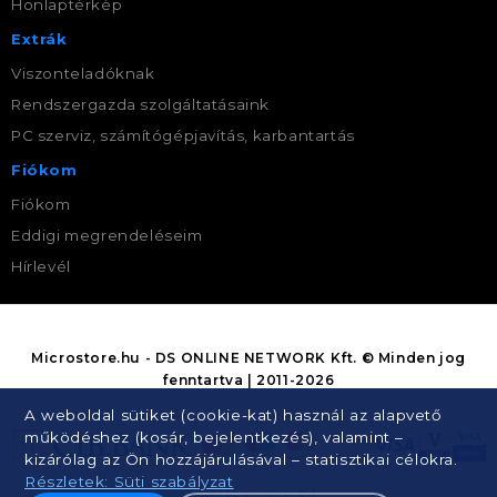
Honlaptérkép
Extrák
Viszonteladóknak
Rendszergazda szolgáltatásaink
PC szerviz, számítógépjavítás, karbantartás
Fiókom
Fiókom
Eddigi megrendeléseim
Hírlevél
Microstore.hu - DS ONLINE NETWORK Kft. © Minden jog
fenntartva | 2011-2026
A weboldal sütiket (cookie-kat) használ az alapvető
működéshez (kosár, bejelentkezés), valamint –
kizárólag az Ön hozzájárulásával – statisztikai célokra.
Részletek: Süti szabályzat