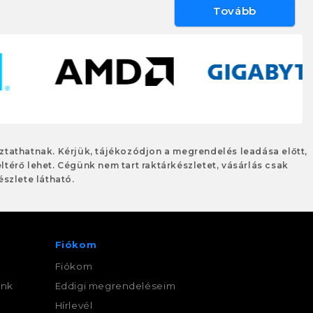
Tovább
oztathatnak. Kérjük, tájékozódjon a megrendelés leadása előtt,
eltérő lehet. Cégünk nem tart raktárkészletet, vásárlás csak
szlete látható.
Fiókom
Fiókom
ink
Eddigi megrendeléseim
,
Hírlevél