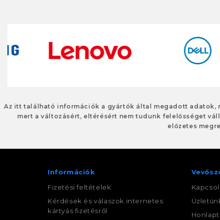
Az itt található információk a gyártók által megadott adatok,
mert a változásért, eltérésért nem tudunk felelősséget váll
előzetes megre
Információk
Vevősz
Fizetési feltételek
Kapcsol
Kérdések és válaszok internetes
Üzletün
kártyás fizetésről
Honlapt