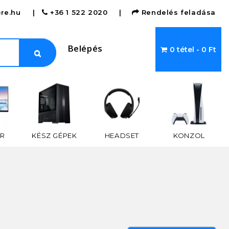
re.hu
|
+36 1 522 2020
|
Rendelés feladása
Belépés
0 tétel - 0 Ft
R
KÉSZ GÉPEK
HEADSET
KONZOL