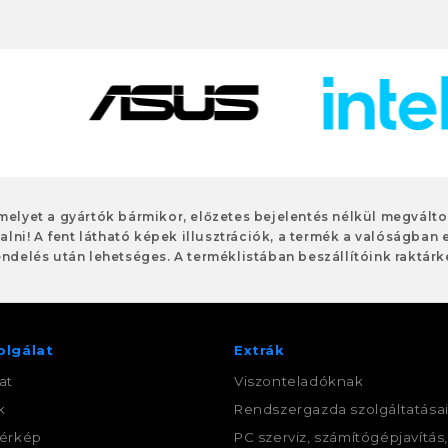
 melyet a gyártók bármikor, előzetes bejelentés nélkül megvált
alni! A fent látható képek illusztrációk, a termék a valóságban 
ndelés után lehetséges. A terméklistában beszállítóink raktárké
olgálat
Extrák
at
Viszonteladóknak
k
Rendszergazda szolgáltatása
érkép
PC szerviz, számítógépjavítás